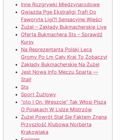
Inne Rozgrywki Międzynarodowe
Gwiazda Pge Ekstraligi Trafi Do
Faworyta Ligi?! Sensacyjne Wieści
Żużel – Zakłady Bukmacherskie Live
Oferta Bukmachera Sts – Sprawdź
Kursy
Na Reprezentanta Polski Lecą
Gromy Po Lm Cały Kraj To Zobaczył
Zakłady Bukmacherskie Na Żużel
Jest Nowa Info Meczu Sparta —
Stal!
Sts
Sport Żużlowy
“oto I On, Wreszcie” Tak Włosi Piszą
O Polakach W Lidze Mistrzów
Żużel Powrót Stał Się Faktem Znana
Przyszłość Klubowa Norberta
Krakowiaka
Ewinner