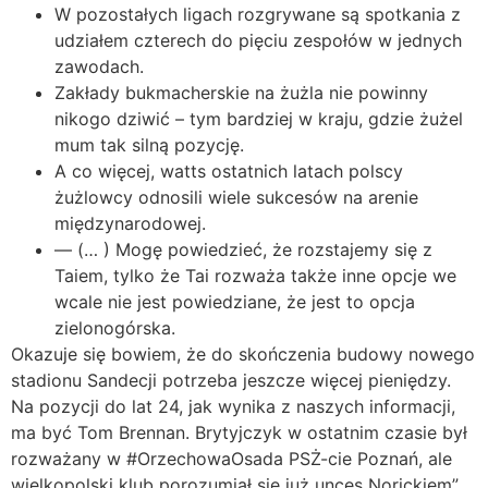
W pozostałych ligach rozgrywane są spotkania z
udziałem czterech do pięciu zespołów w jednych
zawodach.
Zakłady bukmacherskie na żużla nie powinny
nikogo dziwić – tym bardziej w kraju, gdzie żużel
mum tak silną pozycję.
A co więcej, watts ostatnich latach polscy
żużlowcy odnosili wiele sukcesów na arenie
międzynarodowej.
— (… ) Mogę powiedzieć, że rozstajemy się z
Taiem, tylko że Tai rozważa także inne opcje we
wcale nie jest powiedziane, że jest to opcja
zielonogórska.
Okazuje się bowiem, że do skończenia budowy nowego
stadionu Sandecji potrzeba jeszcze więcej pieniędzy.
Na pozycji do lat 24, jak wynika z naszych informacji,
ma być Tom Brennan. Brytyjczyk w ostatnim czasie był
rozważany w #OrzechowaOsada PSŻ-cie Poznań, ale
wielkopolski klub porozumiał się już unces Norickiem”