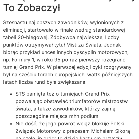
To Zobaczył
Szesnastu najlepszych zawodników, wyłonionych z
eliminacji, startowało w finale według standardowej
tabeli 20-biegowej. Zdobywca największej liczby
punktów otrzymywał tytuł Mistrza Świata. Jednak
biorąc przykład unces innych dyscyplin motorowych,
np. Formuły 1, w roku 95 po raz pierwszy rozegrano
turniej Grand Prix. W pierwszej edycji cykl rozgrywany
był na sześciu torach europejskich, watts późniejszych
latach liczba rund była zwiększana.
STS pamięta też o turniejach Grand Prix
pozwalając obstawiać triumfatorów mistrzostw
świata, a także zawodników, którzy zajmą
poszczególne miejsca mhh podium.
Nie dość, że jego powrót wciąż blokuje Polski
Związek Motorowy z prezesem Michałem Sikorą
na czele, in order to dzikie karty em przyszły