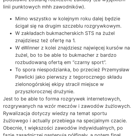
linii punktowych mhh zawodników).
Mimo wszystko w kolejnym roku dalej będzie
ścigał się na drugim szczeblu rozgrywkowym.
W zakładach bukmacherskich STS na żużel
znajdziesz też ofertę na 1.
W eWinner z kolei znajdziesz najwięcej kursów na
żużel, bo to be able to bukmacher z bardzo
rozbudowaną ofertą em “czarny sport”.
To spora niespodzianka, bo przecież Przemysław
Pawlicki jako pierwszy z tegorocznego składu
zielonogórskiej ekipy stracił miejsce w
przyszłorocznej drużynie.
Jest to be able to forma rozgrywek internetowych,
rozgrywanych na wzór meczów i zawodów żużlowych.
Rywalizacja dotyczy wiedzy na temat sportu
żużlowego i actually przebiega na specjalnym czacie.
Obecnie, t większości zawodów indywidualnych, po
fazie zasadniczej następują półfinały, a potem finał.