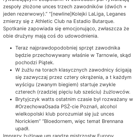
zespoły złożone unces trzech zawodników (dwóch +
jeden rezerwowy).” “[newline]Kolejki LaLiga, Leganes
zmierzy się z Athletic Club na Estadio Butarque.
Spotkanie zapowiada się emocjonująco, zwłaszcza że
obie drużyny mają coś do udowodnienia.
Teraz najprawdopodobniej sprzęt zawodnika
będzie przechowywany właśnie w Tarnowie, skąd
pochodzi Piątek.
W żużlu na torach klasycznych zawodnicy ścigają
się zazwyczaj przez cztery okrążenia, a t każdym
wyścigu (zwanym biegiem) startuje zwykle
czterech (rzadziej pięciu lub sześciu) żużlowców.
Brytyjczyk watts ostatnim czasie był rozważany w
#OrzechowaOsada PSŻ-cie Poznań, alcohol
wielkopolski klub porozumiał się już unces
Norickiem” “Bloedornem, więc temat Brennana
upadł.
Imprezy żużlowe um randze mistrzostw Europy