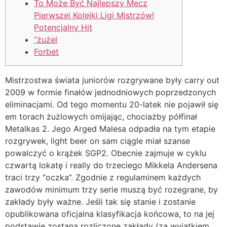
To Może Być Najlepszy Mecz
Pierwszej Kolejki Ligi Mistrzów!
Potencjalny Hit
“żużel
Forbet
Mistrzostwa świata juniorów rozgrywane były carry out
2009 w formie finałów jednodniowych poprzedzonych
eliminacjami. Od tego momentu 20-latek nie pojawił się
em torach żużlowych omijając, chociażby półfinał
Metalkas 2. Jego Arged Malesa odpadła na tym etapie
rozgrywek, light beer on sam ciągle miał szanse
powalczyć o krążek SGP2. Obecnie zajmuje w cyklu
czwartą lokatę i really do trzeciego Mikkela Andersena
traci trzy “oczka”. Zgodnie z regulaminem każdych
zawodów minimum trzy serie muszą być rozegrane, by
zakłady były ważne. Jeśli tak się stanie i zostanie
opublikowana oficjalna klasyfikacja końcowa, to na jej
podstawie zostaną rozliczone zakłady (za wyjątkiem