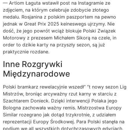
— Artiom Łaguta wstawił post na Instagramie ze
zdjęciem, na którym celebruje zdobycie złotego
medalu. Rosjanina z polskim paszportem na pewno
jednak w Great Prix 2025 keineswegs ujrzymy. Nie
dość, że jego powrót wciąż blokuje Polski Związek
Motorowy z prezesem Michałem Sikorą na czele, in
order to dzikie karty na przyszły sezon, są już
praktycznie rozdane.
Inne Rozgrywki
Międzynarodowe
Polski bramkarz rewelacyjnie wszedł” “t nowy sezon Lig
Mistrzów, broniąc arcyważny rzut karny w starciu z
Szachtarem Donieck. Dzięki interwencji Polaka jego
Bologna zachowała ważny remis. Mistrzostwa Europy
Similar rozegrano jak dotąd trzykrotnie, z udziałem
reprezentacji Europy Środkowej. Para Polski stanęła na
podium we all wszystkich dotychczasowych edycjach,