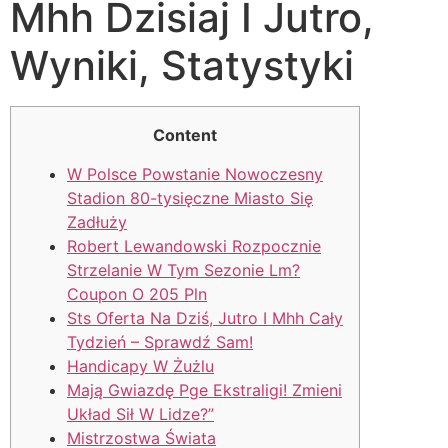
Mhh Dzisiaj I Jutro,
Wyniki, Statystyki
Content
W Polsce Powstanie Nowoczesny
Stadion 80-tysięczne Miasto Się
Zadłuży
Robert Lewandowski Rozpocznie
Strzelanie W Tym Sezonie Lm?
Coupon O 205 Pln
Sts Oferta Na Dziś, Jutro I Mhh Cały
Tydzień – Sprawdź Sam!
Handicapy W Żużlu
Mają Gwiazdę Pge Ekstraligi! Zmieni
Układ Sił W Lidze?”
Mistrzostwa Świata