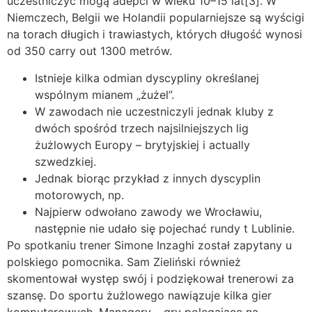
uczestniczyć mogą adepci w wieku 10–15 lat[3]. W
Niemczech, Belgii we Holandii popularniejsze są wyścigi
na torach długich i trawiastych, których długość wynosi
od 350 carry out 1300 metrów.
Istnieje kilka odmian dyscypliny określanej
wspólnym mianem „żużel”.
W zawodach nie uczestniczyli jednak kluby z
dwóch spośród trzech najsilniejszych lig
żużlowych Europy – brytyjskiej i actually
szwedzkiej.
Jednak biorąc przykład z innych dyscyplin
motorowych, np.
Najpierw odwołano zawody we Wrocławiu,
następnie nie udało się pojechać rundy t Lublinie.
Po spotkaniu trener Simone Inzaghi został zapytany u
polskiego pomocnika. Sam Zieliński również
skomentował występ swój i podziękował trenerowi za
szansę. Do sportu żużlowego nawiązuje kilka gier
komputerowych. Managery – gry polegające na