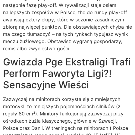
następnie fazę play-off. W rywalizacji staje osiem
najlepszych zespołów w Polsce, the do rundy play-off
awansują cztery ekipy, które w sezonie zasadniczym
zbiorą najwięcej punktów. Dla obstawiających chyba nie
ma czego tłumaczyć – na tych rynkach typujesz wynik
meczu żużlowego. Obstawisz wygraną gospodarzy,
remis albo zwycięstwo gości.
Gwiazda Pge Ekstraligi Trafi
Perform Faworyta Ligi?!
Sensacyjne Wieści
Zazwyczaj na minitorach korzysta się z mniejszych
motocykli to mniejszych pojemnościach silników (z
reguły 80 cm³). Minitory funkcjonują zazwyczaj przy
ośrodkach żużla klasycznego, głównie w Szwecji,
Polsce oraz Danii. W treningach na minitorach t Polsce