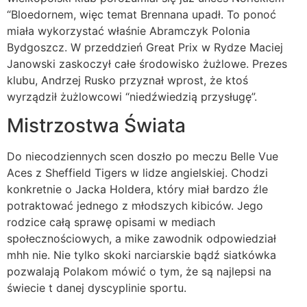
“Bloedornem, więc temat Brennana upadł. To ponoć
miała wykorzystać właśnie Abramczyk Polonia
Bydgoszcz. W przeddzień Great Prix w Rydze Maciej
Janowski zaskoczył całe środowisko żużlowe. Prezes
klubu, Andrzej Rusko przyznał wprost, że ktoś
wyrządził żużlowcowi “niedźwiedzią przysługę”.
Mistrzostwa Świata
Do niecodziennych scen doszło po meczu Belle Vue
Aces z Sheffield Tigers w lidze angielskiej. Chodzi
konkretnie o Jacka Holdera, który miał bardzo źle
potraktować jednego z młodszych kibiców. Jego
rodzice całą sprawę opisami w mediach
społecznościowych, a mike zawodnik odpowiedział
mhh nie. Nie tylko skoki narciarskie bądź siatkówka
pozwalają Polakom mówić o tym, że są najlepsi na
świecie t danej dyscyplinie sportu.