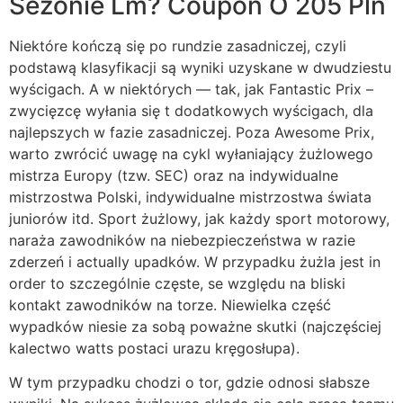
Sezonie Lm? Coupon O 205 Pln
Niektóre kończą się po rundzie zasadniczej, czyli
podstawą klasyfikacji są wyniki uzyskane w dwudziestu
wyścigach. A w niektórych — tak, jak Fantastic Prix –
zwycięzcę wyłania się t dodatkowych wyścigach, dla
najlepszych w fazie zasadniczej. Poza Awesome Prix,
warto zwrócić uwagę na cykl wyłaniający żużlowego
mistrza Europy (tzw. SEC) oraz na indywidualne
mistrzostwa Polski, indywidualne mistrzostwa świata
juniorów itd. Sport żużlowy, jak każdy sport motorowy,
naraża zawodników na niebezpieczeństwa w razie
zderzeń i actually upadków. W przypadku żużla jest in
order to szczególnie częste, se względu na bliski
kontakt zawodników na torze. Niewielka część
wypadków niesie za sobą poważne skutki (najczęściej
kalectwo watts postaci urazu kręgosłupa).
W tym przypadku chodzi o tor, gdzie odnosi słabsze