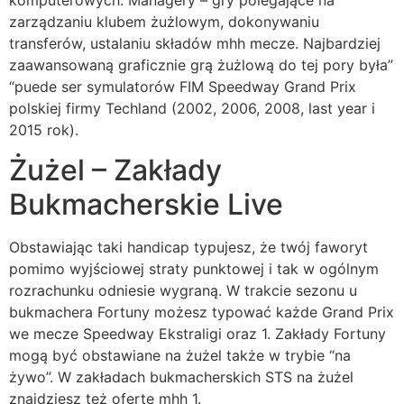
zarządzaniu klubem żużlowym, dokonywaniu
transferów, ustalaniu składów mhh mecze. Najbardziej
zaawansowaną graficznie grą żużlową do tej pory była”
“puede ser symulatorów FIM Speedway Grand Prix
polskiej firmy Techland (2002, 2006, 2008, last year i
2015 rok).
Żużel – Zakłady
Bukmacherskie Live
Obstawiając taki handicap typujesz, że twój faworyt
pomimo wyjściowej straty punktowej i tak w ogólnym
rozrachunku odniesie wygraną. W trakcie sezonu u
bukmachera Fortuny możesz typować każde Grand Prix
we mecze Speedway Ekstraligi oraz 1. Zakłady Fortuny
mogą być obstawiane na żużel także w trybie “na
żywo”. W zakładach bukmacherskich STS na żużel
znajdziesz też ofertę mhh 1.