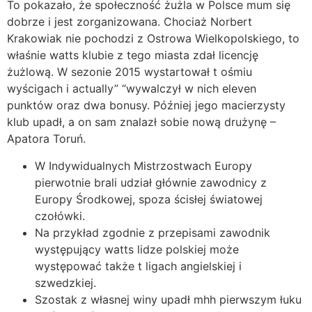
To pokazało, że społeczność żużla w Polsce mum się
dobrze i jest zorganizowana. Chociaż Norbert
Krakowiak nie pochodzi z Ostrowa Wielkopolskiego, to
właśnie watts klubie z tego miasta zdał licencję
żużlową. W sezonie 2015 wystartował t ośmiu
wyścigach i actually” “wywalczył w nich eleven
punktów oraz dwa bonusy. Później jego macierzysty
klub upadł, a on sam znalazł sobie nową drużynę –
Apatora Toruń.
W Indywidualnych Mistrzostwach Europy
pierwotnie brali udział głównie zawodnicy z
Europy Środkowej, spoza ścisłej światowej
czołówki.
Na przykład zgodnie z przepisami zawodnik
występujący watts lidze polskiej może
występować także t ligach angielskiej i
szwedzkiej.
Szostak z własnej winy upadł mhh pierwszym łuku