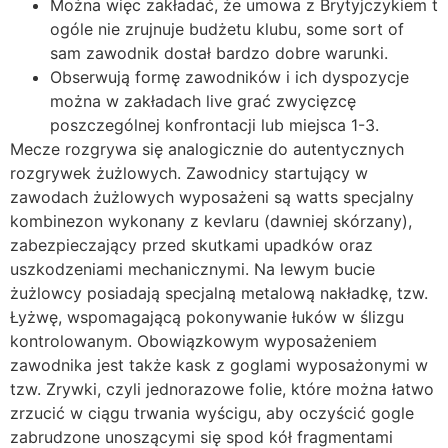
Można więc zakładać, że umowa z Brytyjczykiem t
ogóle nie zrujnuje budżetu klubu, some sort of
sam zawodnik dostał bardzo dobre warunki.
Obserwują formę zawodników i ich dyspozycje
można w zakładach live grać zwycięzcę
poszczególnej konfrontacji lub miejsca 1-3.
Mecze rozgrywa się analogicznie do autentycznych
rozgrywek żużlowych. Zawodnicy startujący w
zawodach żużlowych wyposażeni są watts specjalny
kombinezon wykonany z kevlaru (dawniej skórzany),
zabezpieczający przed skutkami upadków oraz
uszkodzeniami mechanicznymi. Na lewym bucie
żużlowcy posiadają specjalną metalową nakładkę, tzw.
Łyżwę, wspomagającą pokonywanie łuków w ślizgu
kontrolowanym. Obowiązkowym wyposażeniem
zawodnika jest także kask z goglami wyposażonymi w
tzw. Zrywki, czyli jednorazowe folie, które można łatwo
zrzucić w ciągu trwania wyścigu, aby oczyścić gogle
zabrudzone unoszącymi się spod kół fragmentami