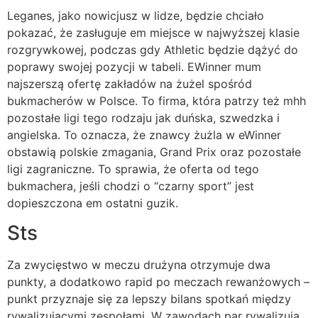
Leganes, jako nowicjusz w lidze, będzie chciało
pokazać, że zasługuje em miejsce w najwyższej klasie
rozgrywkowej, podczas gdy Athletic będzie dążyć do
poprawy swojej pozycji w tabeli. EWinner mum
najszerszą ofertę zakładów na żużel spośród
bukmacherów w Polsce. To firma, która patrzy też mhh
pozostałe ligi tego rodzaju jak duńska, szwedzka i
angielska. To oznacza, że znawcy żużla w eWinner
obstawią polskie zmagania, Grand Prix oraz pozostałe
ligi zagraniczne. To sprawia, że oferta od tego
bukmachera, jeśli chodzi o “czarny sport” jest
dopieszczona em ostatni guzik.
Sts
Za zwycięstwo w meczu drużyna otrzymuje dwa
punkty, a dodatkowo rapid po meczach rewanżowych –
punkt przyznaje się za lepszy bilans spotkań między
rywalizującymi zespołami. W zawodach par rywalizują