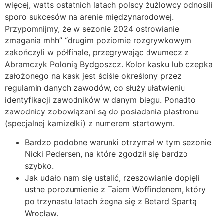
więcej, watts ostatnich latach polscy żużlowcy odnosili
sporo sukcesów na arenie międzynarodowej.
Przypomnijmy, że w sezonie 2024 ostrowianie
zmagania mhh” “drugim poziomie rozgrywkowym
zakończyli w półfinale, przegrywając dwumecz z
Abramczyk Polonią Bydgoszcz. Kolor kasku lub czepka
założonego na kask jest ściśle określony przez
regulamin danych zawodów, co służy ułatwieniu
identyfikacji zawodników w danym biegu. Ponadto
zawodnicy zobowiązani są do posiadania plastronu
(specjalnej kamizelki) z numerem startowym.
Bardzo podobne warunki otrzymał w tym sezonie
Nicki Pedersen, na które zgodził się bardzo
szybko.
Jak udało nam się ustalić, rzeszowianie dopięli
ustne porozumienie z Taiem Woffindenem, który
po trzynastu latach żegna się z Betard Spartą
Wrocław.