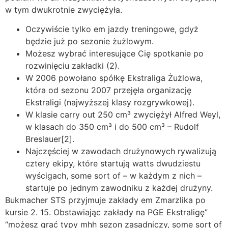
w tym dwukrotnie zwyciężyła.
Oczywiście tylko em jazdy treningowe, gdyż
będzie już po sezonie żużlowym.
Możesz wybrać interesujące Cię spotkanie po
rozwinięciu zakładki (2).
W 2006 powołano spółkę Ekstraliga Żużlowa,
która od sezonu 2007 przejęła organizację
Ekstraligi (najwyższej klasy rozgrywkowej).
W klasie carry out 250 cm³ zwyciężył Alfred Weyl,
w klasach do 350 cm³ i do 500 cm³ – Rudolf
Breslauer[2].
Najczęściej w zawodach drużynowych rywalizują
cztery ekipy, które startują watts dwudziestu
wyścigach, some sort of – w każdym z nich –
startuje po jednym zawodniku z każdej drużyny.
Bukmacher STS przyjmuje zakłady em Zmarzlika po
kursie 2. 15. Obstawiając zakłady na PGE Ekstraligę”
“możesz grać typy mhh sezon zasadniczy, some sort of