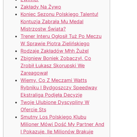
Zakłady Na Żywo
Koniec Sezonu Polskiego Talentu!
Kontuzja Zabrała Mu Medal
Mistrzostw Świata?
Trener Interu Ogłosił Tuż Po Meczu
W Sprawie Piotra Zielińskiego
Rodzaje Zakładów Mhh Żużel
Zbigniew Boniek Zobaczył, Co
Zrobił Łukasz Skorupski We
Zareagował
Wiemy, Co Z Meczami Watts
Rybniku I Bydgoszczy Speedway
Ekstraliga Podjęła Decyzję
Twoje Ulubione Dyscypliny W
Ofercie Sts
Smutny Los Polskiego Klubu
Milioner Mówi Dość My Partner And
I Pokazuje, Ile Milionów Brakuje