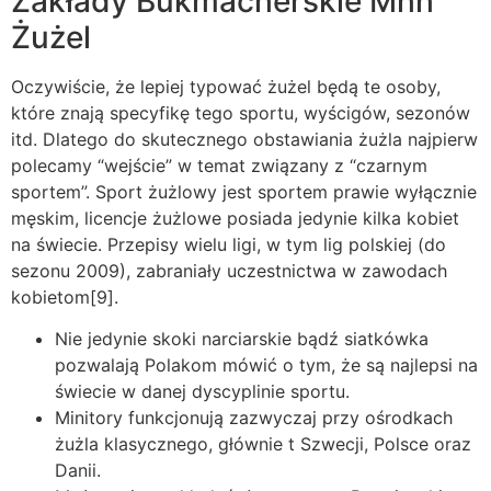
Zakłady Bukmacherskie Mhh
Żużel
Oczywiście, że lepiej typować żużel będą te osoby,
które znają specyfikę tego sportu, wyścigów, sezonów
itd. Dlatego do skutecznego obstawiania żużla najpierw
polecamy “wejście” w temat związany z “czarnym
sportem”. Sport żużlowy jest sportem prawie wyłącznie
męskim, licencje żużlowe posiada jedynie kilka kobiet
na świecie. Przepisy wielu ligi, w tym lig polskiej (do
sezonu 2009), zabraniały uczestnictwa w zawodach
kobietom[9].
Nie jedynie skoki narciarskie bądź siatkówka
pozwalają Polakom mówić o tym, że są najlepsi na
świecie w danej dyscyplinie sportu.
Minitory funkcjonują zazwyczaj przy ośrodkach
żużla klasycznego, głównie t Szwecji, Polsce oraz
Danii.