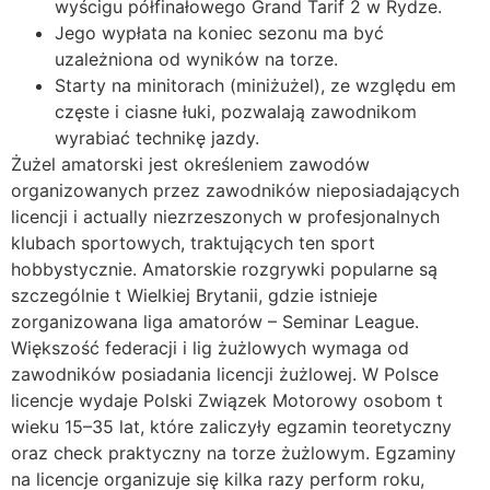
wyścigu półfinałowego Grand Tarif 2 w Rydze.
Jego wypłata na koniec sezonu ma być
uzależniona od wyników na torze.
Starty na minitorach (miniżużel), ze względu em
częste i ciasne łuki, pozwalają zawodnikom
wyrabiać technikę jazdy.
Żużel amatorski jest określeniem zawodów
organizowanych przez zawodników nieposiadających
licencji i actually niezrzeszonych w profesjonalnych
klubach sportowych, traktujących ten sport
hobbystycznie. Amatorskie rozgrywki popularne są
szczególnie t Wielkiej Brytanii, gdzie istnieje
zorganizowana liga amatorów – Seminar League.
Większość federacji i lig żużlowych wymaga od
zawodników posiadania licencji żużlowej. W Polsce
licencje wydaje Polski Związek Motorowy osobom t
wieku 15–35 lat, które zaliczyły egzamin teoretyczny
oraz check praktyczny na torze żużlowym. Egzaminy
na licencje organizuje się kilka razy perform roku,