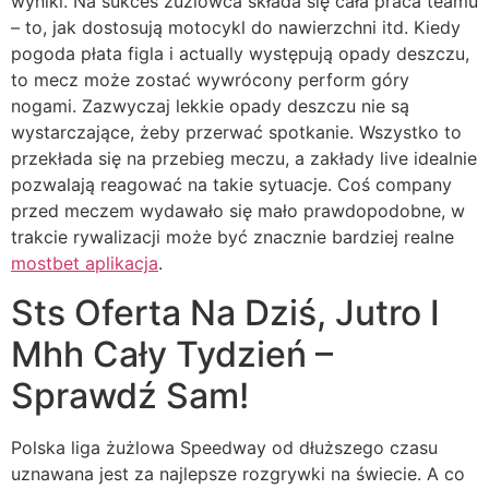
wyniki. Na sukces żużlowca składa się cała praca teamu
– to, jak dostosują motocykl do nawierzchni itd. Kiedy
pogoda płata figla i actually występują opady deszczu,
to mecz może zostać wywrócony perform góry
nogami. Zazwyczaj lekkie opady deszczu nie są
wystarczające, żeby przerwać spotkanie. Wszystko to
przekłada się na przebieg meczu, a zakłady live idealnie
pozwalają reagować na takie sytuacje. Coś company
przed meczem wydawało się mało prawdopodobne, w
trakcie rywalizacji może być znacznie bardziej realne
mostbet aplikacja
.
Sts Oferta Na Dziś, Jutro I
Mhh Cały Tydzień –
Sprawdź Sam!
Polska liga żużlowa Speedway od dłuższego czasu
uznawana jest za najlepsze rozgrywki na świecie. A co