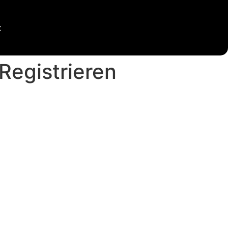
t
Registrieren