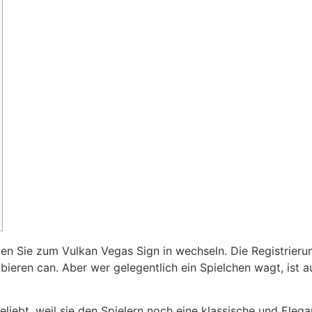
nen Sie zum Vulkan Vegas Sign in wechseln. Die Registrierung
bieren can. Aber wer gelegentlich ein Spielchen wagt, ist au
eliebt, weil sie den Spielern noch eine klassische und El