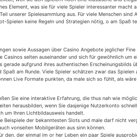
hes Element, was sie für viele Spieler interessanter macht a
eil unserer Spielesammlung aus. Für viele Menschen sind A
Slot-Spielen keine Regeln und Strategien nötig, o am Spaß t
ungen sowie Aussagen über Casino Angebote jeglicher Fine
e Casinos selten auseinander und sich für gewöhnlich um ei
s gerade aufgrund ihres authentischen Erscheinungsbilds ü
d Spaß am Runde. Viele Spieler schätzen zwar das Spielen 
nnen Live Formate punkten, da male sich so fühlt, als wäre
eßen Sie eine interaktive Erfahrung, die thus nah wie mögl
keiten herausbilden, wenn Sie dasjenige Nutzerkonto schnel
ch um Ihren Lichtbildausweis handelt.
e Beispiele der bekanntesten Slots und male darf nicht ve
 auch vonseiten Mobilgeräten aus sinn können.
für den, der einmal im or her Leben ein paar Spiele ausprobi