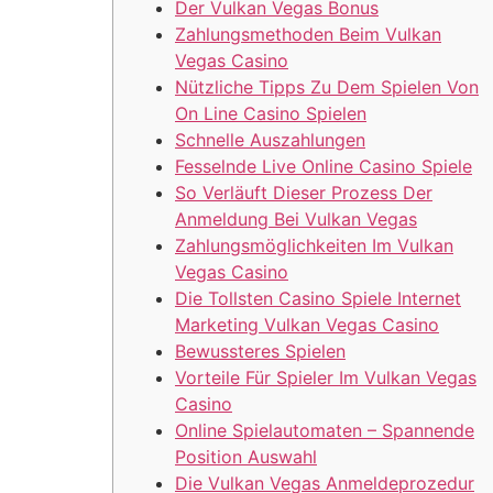
Der Vulkan Vegas Bonus
Zahlungsmethoden Beim Vulkan
Vegas Casino
Nützliche Tipps Zu Dem Spielen Von
On Line Casino Spielen
Schnelle Auszahlungen
Fesselnde Live Online Casino Spiele
So Verläuft Dieser Prozess Der
Anmeldung Bei Vulkan Vegas
Zahlungsmöglichkeiten Im Vulkan
Vegas Casino
Die Tollsten Casino Spiele Internet
Marketing Vulkan Vegas Casino
Bewussteres Spielen
Vorteile Für Spieler Im Vulkan Vegas
Casino
Online Spielautomaten – Spannende
Position Auswahl
Die Vulkan Vegas Anmeldeprozedur