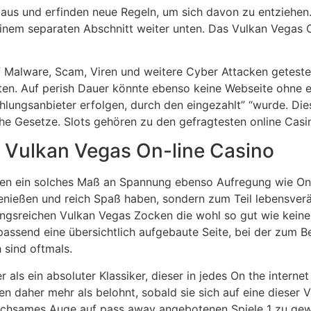
 aus und erfinden neue Regeln, um sich davon zu entziehen
 einem separaten Abschnitt weiter unten. Das Vulkan Vegas C
f Malware, Scam, Viren und weitere Cyber Attacken getestet
en. Auf perish Dauer könnte ebenso keine Webseite ohne ein
hlungsanbieter erfolgen, durch den eingezahlt” “wurde. Die
e Gesetze. Slots gehören zu den gefragtesten online Casi
t Vulkan Vegas On-line Casino
n ein solches Maß an Spannung ebenso Aufregung wie On li
 genießen und reich Spaß haben, sondern zum Teil lebensv
ngsreichen Vulkan Vegas Zocken die wohl so gut wie keine
 passend eine übersichtlich aufgebaute Seite, bei der zum B
 sind oftmals.
 als ein absoluter Klassiker, dieser in jedes On the interne
n daher mehr als belohnt, sobald sie sich auf eine dieser V
chsames Auge auf pass away angebotenen Spiele 1 zu gewäh