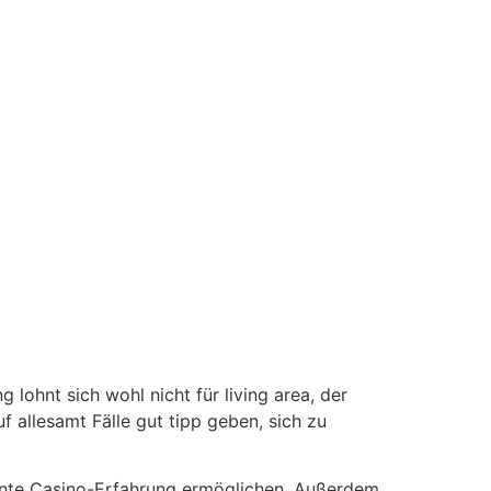
 lohnt sich wohl nicht für living area, der
f allesamt Fälle gut tipp geben, sich zu
egante Casino-Erfahrung ermöglichen. Außerdem