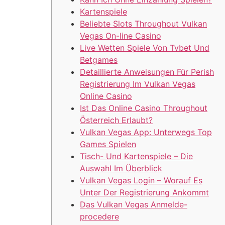
Kartenspiele
Beliebte Slots Throughout Vulkan
Vegas On-line Casino
Live Wetten Spiele Von Tvbet Und
Betgames
Detaillierte Anweisungen Für Perish
Registrierung Im Vulkan Vegas
Online Casino
Ist Das Online Casino Throughout
Österreich Erlaubt?
Vulkan Vegas App: Unterwegs Top
Games Spielen
Tisch- Und Kartenspiele – Die
Auswahl Im Überblick
Vulkan Vegas Login – Worauf Es
Unter Der Registrierung Ankommt
Das Vulkan Vegas Anmelde-
procedere