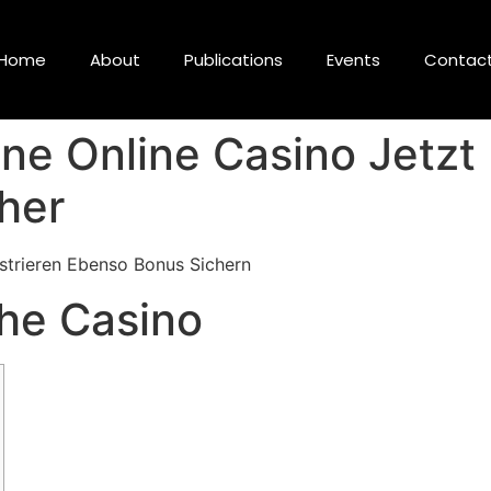
Home
About
Publications
Events
Contac
ne Online Casino Jetzt 
her
istrieren Ebenso Bonus Sichern
he Casino