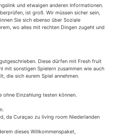
ngslink und etwaigen anderen Informationen.
berprüfen, ist groß. Wir müssen sicher sein,
önnen Sie sich ebenso über Soziale
erem, wo alles mit rechten Dingen zugeht und
utgeschrieben. Diese dürfen mit Fresh fruit
hl mit sonstigen Spielern zusammen wie auch
t, die sich eurem Spiel annehmen.
e ohne Einzahlung testen können.
n.
rd, da Curaçao zu living room Niederlanden
nderem dieses Willkommenspaket,