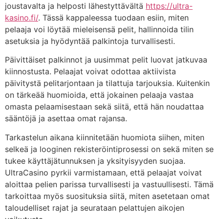
joustavalta ja helposti lähestyttävältä
https://ultra-
kasino.fi/
. Tässä kappaleessa tuodaan esiin, miten
pelaaja voi löytää mieleisensä pelit, hallinnoida tilin
asetuksia ja hyödyntää palkintoja turvallisesti.
Päivittäiset palkinnot ja uusimmat pelit luovat jatkuvaa
kiinnostusta. Pelaajat voivat odottaa aktiivista
päivitystä pelitarjontaan ja tilattuja tarjouksia. Kuitenkin
on tärkeää huomioida, että jokainen pelaaja vastaa
omasta pelaamisestaan sekä siitä, että hän noudattaa
sääntöjä ja asettaa omat rajansa.
Tarkastelun aikana kiinnitetään huomiota siihen, miten
selkeä ja looginen rekisteröintiprosessi on sekä miten se
tukee käyttäjätunnuksen ja yksityisyyden suojaa.
UltraCasino pyrkii varmistamaan, että pelaajat voivat
aloittaa pelien parissa turvallisesti ja vastuullisesti. Tämä
tarkoittaa myös suosituksia siitä, miten asetetaan omat
taloudelliset rajat ja seurataan pelattujen aikojen