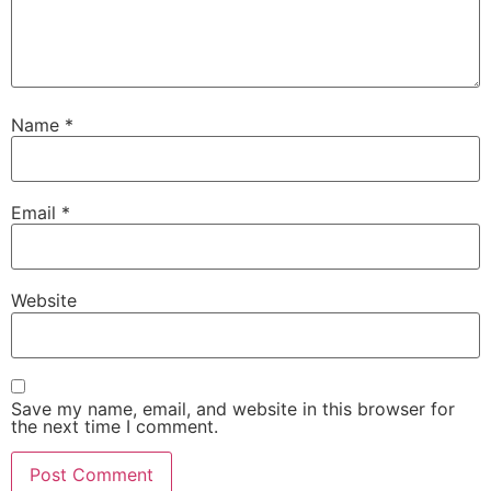
Name
*
Email
*
Website
Save my name, email, and website in this browser for
the next time I comment.