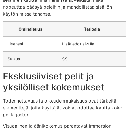
nopeuttaa pääsyä peleihin ja mahdollistaa sisällön
käytön missä tahansa.
Ominaisuus
Tarjoaja
Lisenssi
Lisätiedot sivulla
Salaus
SSL
Eksklusiiviset pelit ja
yksilölliset kokemukset
Todennettavuus ja oikeudenmukaisuus ovat tärkeitä
elementtejä, joita käyttäjät voivat odottaa kautta koko
pelikirjaston.
Visuaalinen ja äänikokemus parantavat immersion