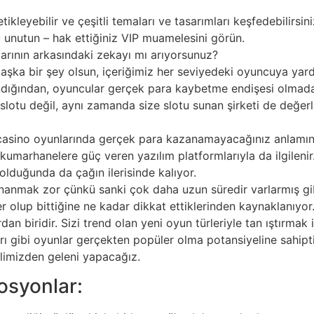
etikleyebilir ve çeşitli temaları ve tasarımları keşfedebilirsi
 unutun – hak ettiğiniz VIP muamelesini görün.
arının arkasındaki zekayı mı arıyorsunuz?
 başka bir şey olsun, içeriğimiz her seviyedeki oyuncuya yar
ndığından, oyuncular gerçek para kaybetme endişesi olmadan 
slotu değil, aynı zamanda size slotu sunan şirketi de değerl
casino oyunlarında gerçek para kazanamayacağınız anlamına
kumarhanelere güç veren yazılım platformlarıyla da ilgilenir
 olduğunda da çağın ilerisinde kalıyor.
nanmak zor çünkü sanki çok daha uzun süredir varlarmış gibi
r olup bittiğine ne kadar dikkat ettiklerinden kaynaklanıyor
an biridir. Sizi trend olan yeni oyun türleriyle tan ıştırmak i
ı gibi oyunlar gerçekten popüler olma potansiyeline sahipt
elimizden geleni yapacağız.
osyonlar: