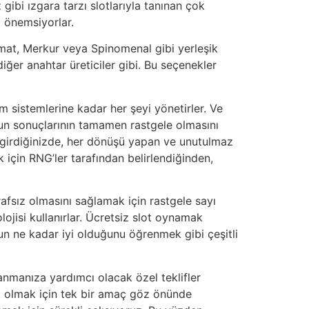
ibi ızgara tarzı slotlarıyla tanınan çok
ı önemsiyorlar.
omat, Merkur veya Spinomenal gibi yerleşik
diğer anahtar üreticiler gibi. Bu seçenekler
sistemlerine kadar her şeyi yönetirler. Ve
unun sonuçlarının tamamen rastgele olmasını
e girdiğinizde, her dönüşü yapan ve unutulmaz
için RNG’ler tarafından belirlendiğinden,
rafsız olmasını sağlamak için rastgele sayı
lojisi kullanırlar. Ücretsiz slot oynamak
un ne kadar iyi olduğunu öğrenmek gibi çeşitli
zanmanıza yardımcı olacak özel teklifler
mcı olmak için tek bir amaç göz önünde