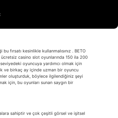
t
bu fırsatı kesinlikle kullanmalısınız . BETO
ücretsiz casino slot oyunlarında 150 ila 200
er seviyedeki oyuncuya yardımcı olmak için
cek ve birkaç ay içinde uzman bir oyuncu
mler oluşturduk, böylece ilgilendiğiniz şeyi
mak için, bu oyunları sunan saygın bir
ara sahiptir ve çok çeşitli görsel ve işitsel