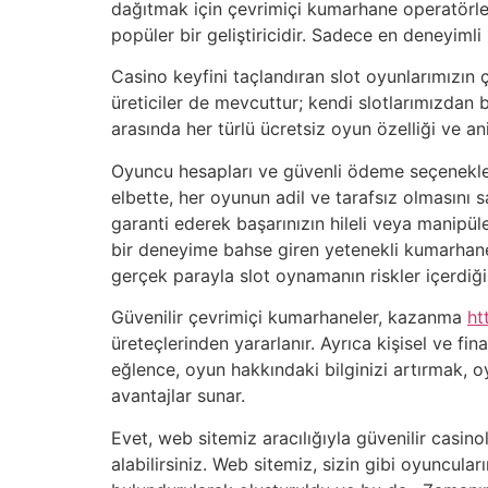
dağıtmak için çevrimiçi kumarhane operatörleri
popüler bir geliştiricidir. Sadece en deneyimli
Casino keyfini taçlandıran slot oyunlarımızın
üreticiler de mevcuttur; kendi slotlarımızdan b
arasında her türlü ücretsiz oyun özelliği ve a
Oyuncu hesapları ve güvenli ödeme seçenekler
elbette, her oyunun adil ve tarafsız olmasını 
garanti ederek başarınızın hileli veya manipü
bir deneyime bahse giren yetenekli kumarhane 
gerçek parayla slot oynamanın riskler içerdiği
Güvenilir çevrimiçi kumarhaneler, kazanma
ht
üreteçlerinden yararlanır. Ayrıca kişisel ve fin
eğlence, oyun hakkındaki bilginizi artırmak, 
avantajlar sunar.
Evet, web sitemiz aracılığıyla güvenilir casin
alabilirsiniz. Web sitemiz, sizin gibi oyuncul