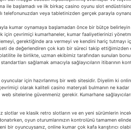
ama ile başlamadı ve ilk birkaç casino oyunu slot endüstrisi
llı telefonunuzdan veya tabletinizden gerçek parayla oynan
yla kumar oynamaya başlamadan önce bir bütçe belirleyin ve
çin çevrimiçi kumarhaneler, kumar faaliyetlerinizi yönetmek
lirlemeyi, gerektiğinde ara vermeyi ve kendini hariç tutmayı i
eti de değerlendiren çok katı bir süreci takip ettiğimizden e
ilite ile birlikte, uzman ekibimiz tarafından sunulan bonus ö
 standartları sağlamak amacıyla sağlayıcıların itibarının kon
oyuncular için hazırlanmış bir web sitesidir. Diyelim ki onl
evrimiçi olarak kaliteli casino materyali bulmanın ne kadar 
ibi web sitelerine güvenmeniz gerekir. Kumarhane sağlayıcıla
slotlar ve klasik retro slotların ve en yeni sürümlerin incele
 donatırken, oyun oturumlarınızın kontrolünü tamamen elinde
ni bir oyuncuysanız, online kumar çok kafa karıştırıcı olabili