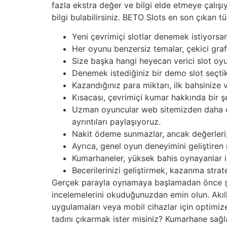
fazla ekstra değer ve bilgi elde etmeye çalışı
bilgi bulabilirsiniz. BETO Slots en son çıkan tü
Yeni çevrimiçi slotlar denemek istiyorsan
Her oyunu benzersiz temalar, çekici grafi
Size başka hangi heyecan verici slot oyun
Denemek istediğiniz bir demo slot seçtikt
Kazandığınız para miktarı, ilk bahsinize 
Kısacası, çevrimiçi kumar hakkında bir şe
Uzman oyuncular web sitemizden daha da f
ayrıntıları paylaşıyoruz.
Nakit ödeme sunmazlar, ancak değerleri,
Ayrıca, genel oyun deneyimini geliştiren
Kumarhaneler, yüksek bahis oynayanlar içi
Becerilerinizi geliştirmek, kazanma strat
Gerçek parayla oynamaya başlamadan önce şart
incelemelerini okuduğunuzdan emin olun. Akıll
uygulamaları veya mobil cihazlar için optimize
tadını çıkarmak ister misiniz? Kumarhane sağla