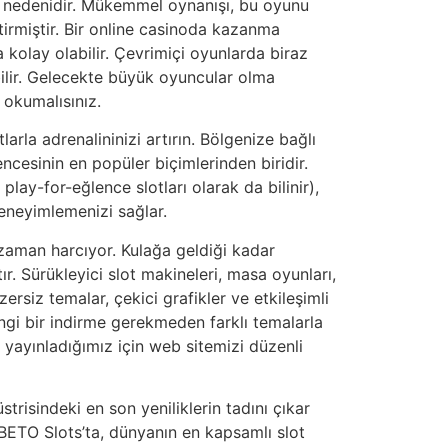
n nedenidir. Mükemmel oynanışı, bu oyunu
irmiştir. Bir online casinoda kazanma
a kolay olabilir. Çevrimiçi oyunlarda biraz
bilir. Gelecekte büyük oyuncular olma
 okumalısınız.
rla adrenalininizi artırın. Bölgenize bağlı
ncesinin en popüler biçimlerinden biridir.
lay-for-eğlence slotları olarak da bilinir),
deneyimlemenizi sağlar.
k zaman harcıyor. Kulağa geldiği kadar
. Sürükleyici slot makineleri, masa oyunları,
ersiz temalar, çekici grafikler ve etkileşimli
ngi bir indirme gerekmeden farklı temalarla
i yayınladığımız için web sitemizi düzenli
risindeki en son yeniliklerin tadını çıkar
! BETO Slots’ta, dünyanın en kapsamlı slot