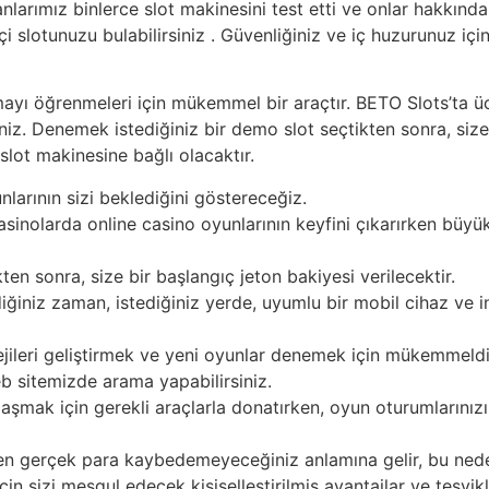
anlarımız binlerce slot makinesini test etti ve onlar hakkın
i slotunuzu bulabilirsiniz . Güvenliğiniz ve iç huzurunuz içi
ayı öğrenmeleri için mükemmel bir araçtır. BETO Slots’ta ücr
niz. Denemek istediğiniz bir demo slot seçtikten sonra, size 
slot makinesine bağlı olacaktır.
larının sizi beklediğini göstereceğiz.
casinolarda online casino oyunlarının keyfini çıkarırken büy
en sonra, size bir başlangıç jeton bakiyesi verilecektir.
ediğiniz zaman, istediğiniz yerde, uyumlu bir mobil cihaz ve i
ejileri geliştirmek ve yeni oyunlar denemek için mükemmeldir
 web sitemizde arama yapabilirsiniz.
alaşmak için gerekli araçlarla donatırken, oyun oturumlarını
n gerçek para kaybedemeyeceğiniz anlamına gelir, bu nedenl
n sizi meşgul edecek kişiselleştirilmiş avantajlar ve teşvikl