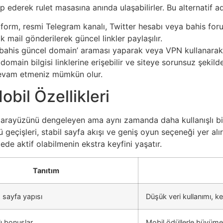
kip ederek rulet masasına anında ulaşabilirler. Bu alternatif 
atform, resmi Telegram kanalı, Twitter hesabı veya bahis for
k mail gönderilerek güncel linkler paylaşılır.
bahis güncel domain’ araması yaparak veya VPN kullanarak d
omain bilgisi linklerine erişebilir ve siteye sorunsuz şekilde
devam etmeniz mümkün olur.
bil Özellikleri
ar arayüzünü dengeleyen ama aynı zamanda daha kullanışlı bi
çişleri, stabil sayfa akışı ve geniş oyun seçeneği yer alır.
de aktif olabilmenin ekstra keyfini yaşatır.
Tanıtım
 sayfa yapısı
Düşük veri kullanımı, ke
ı bonuslar
Mobil ödüllerle büyüme