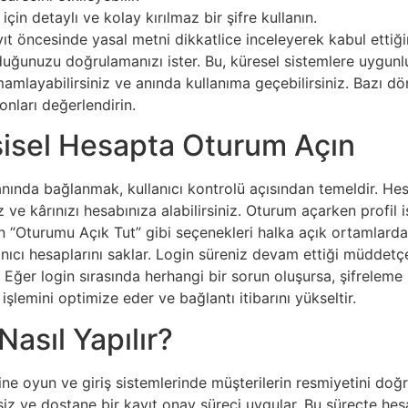
i için detaylı ve kolay kırılmaz bir şifre kullanın.
yıt öncesinde yasal metni dikkatlice inceleyerek kabul ettiğin
lduğunuzu doğrulamanızı ister. Bu, küresel sistemlere uygunl
amamlayabilirsiniz ve anında kullanıma geçebilirsiniz. Bazı 
nları değerlendirin.
şisel Hesapta Oturum Açın
anında bağlanmak, kullanıcı kontrolü açısından temeldir. Hes
niz ve kârınızı hesabınıza alabilirsiniz. Oturum açarken profi
çin “Oturumu Açık Tut” gibi seçenekleri halka açık ortamlar
anıcı hesaplarını saklar. Login süreniz devam ettiği müddetç
r. Eğer login sırasında herhangi bir sorun oluşursa, şifreleme 
işlemini optimize eder ve bağlantı itibarını yükseltir.
Nasıl Yapılır?
ine oyun ve giriş sistemlerinde müşterilerin resmiyetini do
z ve dostane bir kayıt onay süreci uygular. Bu süreçte hesap