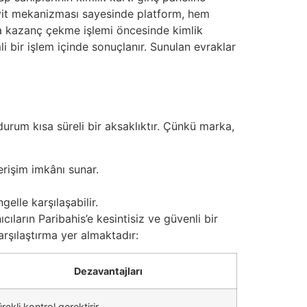
Teyit mekanizması sayesinde platform, hem
eya kazanç çekme işlemi öncesinde kimlik
i bir işlem içinde sonuçlanır. Sunulan evraklar
urum kısa süreli bir aksaklıktır. Çünkü marka,
erişim imkânı sunar.
elle karşılaşabilir.
ıların Paribahis’e kesintisiz ve güvenli bir
rşılaştırma yer almaktadır:
Dezavantajları
rekli kontrol gerektirir