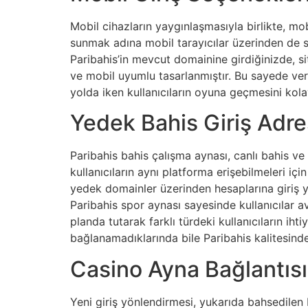
Mobil cihazların yaygınlaşmasıyla birlikte, mob
sunmak adına mobil tarayıcılar üzerinden de so
Paribahis’in mevcut domainine girdiğinizde, 
ve mobil uyumlu tasarlanmıştır. Bu sayede veri
yolda iken kullanıcıların oyuna geçmesini kola
Yedek Bahis Giriş Adre
Paribahis bahis çalışma aynası, canlı bahis ve
kullanıcıların aynı platforma erişebilmeleri iç
yedek domainler üzerinden hesaplarına giriş y
Paribahis spor aynası sayesinde kullanıcılar av
planda tutarak farklı türdeki kullanıcıların iht
bağlanamadıklarında bile Paribahis kalitesinde
Casino Ayna Bağlantısı 
Yeni giriş yönlendirmesi, yukarıda bahsedilen