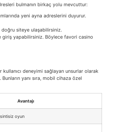
adresleri bulmanın birkaç yolu mevcuttur:
umlarında yeni ayna adreslerini duyurur.
oğru siteye ulaşabilirsiniz.
 giriş yapabilirsiniz. Böylece favori casino
r kullanıcı deneyimi sağlayan unsurlar olarak
 Bunların yanı sıra, mobil cihaza özel
Avantajı
sintisiz oyun