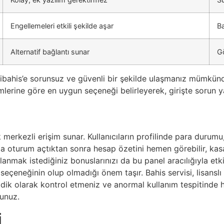
Engellemeleri etkili şekilde aşar
Ba
Alternatif bağlantı sunar
Gö
ibahis’e sorunsuz ve güvenli bir şekilde ulaşmanız mümkünd
imlerine göre en uygun seçeneği belirleyerek, girişte sorun
ek merkezli erişim sunar. Kullanıcıların profilinde para durum
a oturum açtıktan sonra hesap özetini hemen görebilir, kasa tr
anmak istediğiniz bonuslarınızı da bu panel aracılığıyla etkinl
 seçeneğinin olup olmadığı önem taşır. Bahis servisi, lisanslı
riyodik olarak kontrol etmeniz ve anormal kullanım tespitinde
sunuz.
i