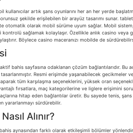
il kullanıcılar artık şans oyunlarını her an her yerde başlat
runsuz şekilde erişilebilen bir arayüz tasarımı sunar. tablet
site otomatik olarak mobil sürüme uyum sağlar. Mobil sistem
 kontrolü sağlamak kolaylaşır. Özellikle anlık casino veya 
ylaştırır. Böylece casino maceranızı mobilde de sürdürebilirs
si
 aktif bahis sayfasına odaklanan çözüm bağlantılarıdır. Bu a
in tasarlanmıştır. Resmi erişimde yaşanabilecek gecikmeler ve
aparak tüm karşılaşma seçeneklerini, yüksek oran seçenekleri
antajlı fırsatlara, maç kategorilerine ve liglere erişimini so
iyaçlarına hitap eden bağlantılar üretir. Bu sayede tenis, şan
n yararlanmayı sürdürebilir.
Nasıl Alınır?
 bahis aynasından farklı olarak etkileşimli bölümler yönlend