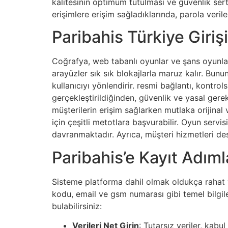
kalitesinin optimum tutulması ve güvenlik sertif
erişimlere erişim sağladıklarında, parola ver
Paribahis Türkiye Girişi
Coğrafya, web tabanlı oyunlar ve şans oyunlar
arayüzler sık sık blokajlarla maruz kalır. Bununl
kullanıcıyı yönlendirir. resmi bağlantı, kontrol
gerçekleştirildiğinden, güvenlik ve yasal gere
müşterilerin erişim sağlarken mutlaka orijinal v
için çeşitli metotlara başvurabilir. Oyun servi
davranmaktadır. Ayrıca, müşteri hizmetleri de
Paribahis’e Kayıt Adıml
Sisteme platforma dahil olmak oldukça rahat ve
kodu, email ve gsm numarası gibi temel bilgile
bulabilirsiniz:
Verileri Net Girin
: Tutarsız veriler, kabul 