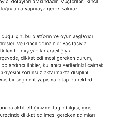
ici detayları arasındadır. Müşteriler, ikincil
rar doğrulama yapmaya gerek kalmaz.
lduğu için, bu platform ve oyun sağlayıcı
dresleri ve ikincil domainler vasıtasıyla
kilendirilmiş yapılar aracılığıyla
 çerçevede, dikkat edilmesi gereken durum,
landırıcı linkler, kullanıcı verilerinizi çalmak
bakiyesini sorunsuz aktarmakta disiplinli
niş bir segment yapısına hitap etmektedir.
a aktif ettiğinizde, login bilgisi, giriş
 sürecinde dikkat edilmesi gereken adımları