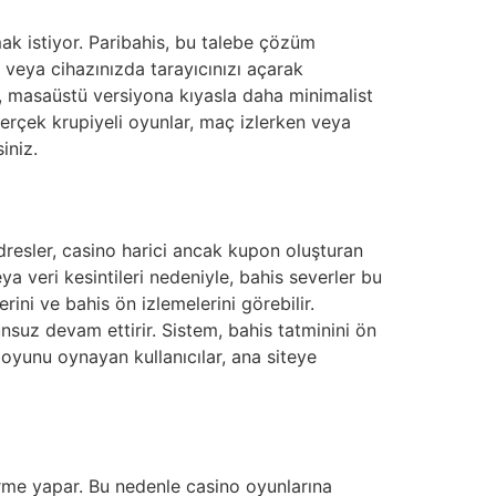
mak istiyor. Paribahis, bu talebe çözüm
 veya cihazınızda tarayıcınızı açarak
, masaüstü versiyona kıyasla daha minimalist
gerçek krupiyeli oyunlar, maç izlerken veya
iniz.
dresler, casino harici ancak kupon oluşturan
ya veri kesintileri nedeniyle, bahis severler bu
ni ve bahis ön izlemelerini görebilir.
runsuz devam ettirir. Sistem, bahis tatminini ön
s oyunu oynayan kullanıcılar, ana siteye
irme yapar. Bu nedenle casino oyunlarına