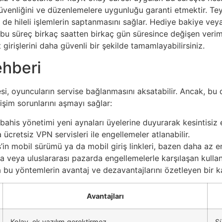
n güvenliğini ve düzenlemelere uygunluğu garanti etmektir. 
m de hileli işlemlerin saptanmasını sağlar. Hediye bakiye v
e bu süreç birkaç saatten birkaç gün süresince değişen veriml
girişlerini daha güvenli bir şekilde tamamlayabilirsiniz.
ehberi
i, oyuncuların servise bağlanmasını aksatabilir. Ancak, bu d
rişim sorunlarını aşmayı sağlar:
ibahis yönetimi yeni aynaları üyelerine duyurarak kesintisiz 
a ücretsiz VPN servisleri ile engellemeler atlanabilir.
s’in mobil sürümü ya da mobil giriş linkleri, bazen daha az eng
a veya uluslararası pazarda engellemelerle karşılaşan kullanıc
 bu yöntemlerin avantaj ve dezavantajlarını özetleyen bir ka
Avantajları
Kolay, ek yazılım gerektirmez
Sü