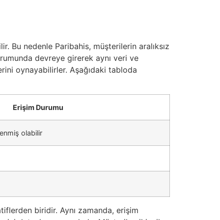
r. Bu nedenle Paribahis, müşterilerin aralıksız
 durumunda devreye girerek aynı veri ve
erini oynayabilirler. Aşağıdaki tabloda
Erişim Durumu
enmiş olabilir
atiflerden biridir. Aynı zamanda, erişim