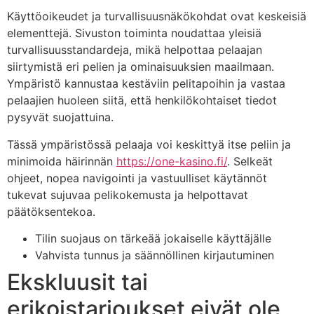
Käyttöoikeudet ja turvallisuusnäkökohdat ovat keskeisiä
elementtejä. Sivuston toiminta noudattaa yleisiä
turvallisuusstandardeja, mikä helpottaa pelaajan
siirtymistä eri pelien ja ominaisuuksien maailmaan.
Ympäristö kannustaa kestäviin pelitapoihin ja vastaa
pelaajien huoleen siitä, että henkilökohtaiset tiedot
pysyvät suojattuina.
Tässä ympäristössä pelaaja voi keskittyä itse peliin ja
minimoida häirinnän
https://one-kasino.fi/
. Selkeät
ohjeet, nopea navigointi ja vastuulliset käytännöt
tukevat sujuvaa pelikokemusta ja helpottavat
päätöksentekoa.
Tilin suojaus on tärkeää jokaiselle käyttäjälle
Vahvista tunnus ja säännöllinen kirjautuminen
Ekskluusit tai
erikoistarjoukset eivät ole