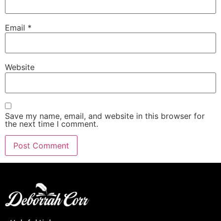
Email
*
Website
Save my name, email, and website in this browser for
the next time I comment.