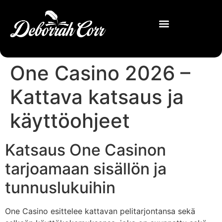
One Casino 2026 –
Kattava katsaus ja
käyttöohjeet
Katsaus One Casinon
tarjoamaan sisällön ja
tunnuslukuihin
One Casino esittelee kattavan pelitarjontansa sekä