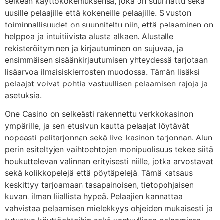
selkeän käyttökokemuksensa, joka on suunnattu sekä
uusille pelaajille että kokeneille pelaajille. Sivuston
toiminnallisuudet on suunniteltu niin, että pelaaminen on
helppoa ja intuitiivista alusta alkaen. Alustalle
rekisteröityminen ja kirjautuminen on sujuvaa, ja
ensimmäisen sisäänkirjautumisen yhteydessä tarjotaan
lisäarvoa ilmaisiskierrosten muodossa. Tämän lisäksi
pelaajat voivat pohtia vastuullisen pelaamisen rajoja ja
asetuksia.
One Casino on selkeästi rakennettu verkkokasinon
ympärille, ja sen etusivun kautta pelaajat löytävät
nopeasti pelitarjonnan sekä live-kasinon tarjonnan. Alun
perin esiteltyjen vaihtoehtojen monipuolisuus tekee siitä
houkuttelevan valinnan erityisesti niille, jotka arvostavat
sekä kolikkopelejä että pöytäpelejä. Tämä katsaus
keskittyy tarjoamaan tasapainoisen, tietopohjaisen
kuvan, ilman liiallista hypeä. Pelaajien kannattaa
vahvistaa pelaamisen mielekkyys ohjeiden mukaisesti ja