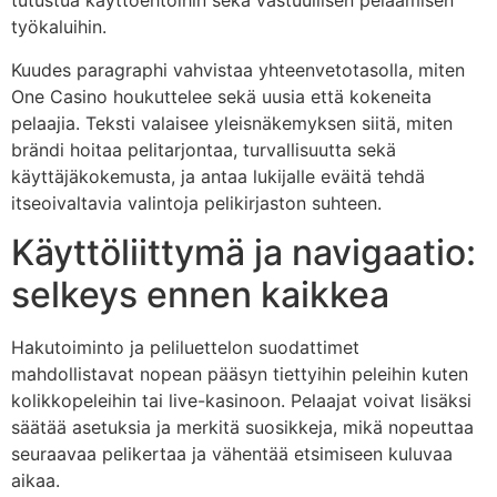
tutustua käyttöehtoihin sekä vastuullisen pelaamisen
työkaluihin.
Kuudes paragraphi vahvistaa yhteenvetotasolla, miten
One Casino houkuttelee sekä uusia että kokeneita
pelaajia. Teksti valaisee yleisnäkemyksen siitä, miten
brändi hoitaa pelitarjontaa, turvallisuutta sekä
käyttäjäkokemusta, ja antaa lukijalle eväitä tehdä
itseoivaltavia valintoja pelikirjaston suhteen.
Käyttöliittymä ja navigaatio:
selkeys ennen kaikkea
Hakutoiminto ja peliluettelon suodattimet
mahdollistavat nopean pääsyn tiettyihin peleihin kuten
kolikkopeleihin tai live-kasinoon. Pelaajat voivat lisäksi
säätää asetuksia ja merkitä suosikkeja, mikä nopeuttaa
seuraavaa pelikertaa ja vähentää etsimiseen kuluvaa
aikaa.