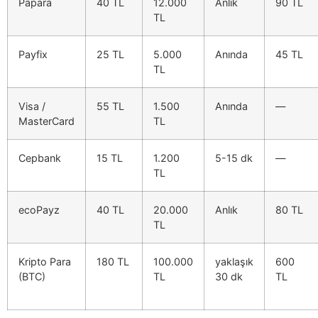
Papara
40 TL
12.000
Anlık
90 TL
TL
Payfix
25 TL
5.000
Anında
45 TL
TL
Visa /
55 TL
1.500
Anında
—
MasterCard
TL
Cepbank
15 TL
1.200
5-15 dk
—
TL
ecoPayz
40 TL
20.000
Anlık
80 TL
TL
Kripto Para
180 TL
100.000
yaklaşık
600
(BTC)
TL
30 dk
TL