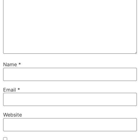
Name
*
Email
*
Website