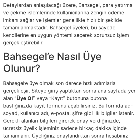
Detaylardan anlaşılacağı üzere, Bahsegel, para yatırma
ve çekme işlemlerinde kullanıcılarına zengin ödeme
imkanı sağlar ve işlemler genellikle hızlı bir şekilde
tamamlanmaktadır. Bahsegel üyeleri, bu sayede
kendilerine en uygun yöntemi seçerek sorunsuz işlem
gerçekleştirebilir.
Bahsegel’e Nasıl Üye
Olunur?
Bahsegel’e üye olmak son derece hızlı adımlarla
gerçekleşir. Siteye giriş yaptıktan sonra ana sayfada yer
alan
“Üye Ol”
veya “Kayıt” butonuna butona
bastığınızda kayıt formunu açabilirsiniz. Bu formda ad-
soyad, kullanıcı adı, e-posta, şifre gibi ilk bilgiler istenir.
Gerekli alanları bilgileri girerek onay verdiğinizde,
ücretsiz üyelik işleminiz sadece birkaç dakika içinde
tamamlanır. Üyeliğiniz onaylandıktan sonra hesabınız