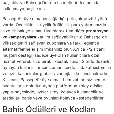
başlatılır ve Bahsegel’in tüm hizmetlerinden anında
kullanmaya başlarsınız.
Bahsegel’e üye olmanın sağladığı pek çok pozitif yönü
vardır. Öncelikle ilk üyelik ödülü, ilk para yatırmanızda
size ek bakiye sunar. Üye olarak tüm diğer
promosyon
ve kampanyalara
katılım sağlayabilirsiniz. Bahsegel’de
yüksek getiri sağlayan kuponlara ve farklı eğlence
alternatiflerine erişim imkanınız olur. Ayrıca 7/24 canlı
müşteri desteği, sadece üye olan kullanıcılara özel
hizmet vererek size birebir destek sunar. Sitede düzenli
oynayan kullanıcılar için zaman içinde sadakat sistemleri
ve özel kazanımlar gibi ek avantajlar da sunulmaktadır.
Kısacası, Bahsegel’e üye olmak hem zahmetsiz hem de
avantajlarla doludur. Ayrıca platformun kolay erişilen
yapısı sayesinde, üyeler siteyi kolayca kullanabilir ve
aradıkları bahis veya oyunları kolayca keşfedebilirler.
Bahis Ödülleri ve Kodları