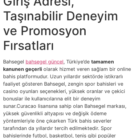
Giriş Adresi,
Taşınabilir Deneyim
ve Promosyon
Fırsatları
Bahsegel
bahsegel güncel
, Türkiye’de
tamamen
kanunen geçerli
olarak hizmet veren sağlam bir online
bahis platformudur. Uzun yıllardır sektörde istikrarlı
faaliyet gösteren Bahsegel, zengin spor bahisleri ve
casino oyunları seçenekleri, yüksek oranlar ve çekici
bonuslar ile kullanıcılarına elit bir deneyim
sunar.Curacao lisansına sahip olan Bahsegel markası,
yüksek güvenlikli altyapısı ve değişik ödeme
yöntemleriyle öne çıkarken Türk bahis severler
tarafından da yıllardır tercih edilmektedir. Spor
bahislerinde futbol, basketbol, tenis gibi popüler