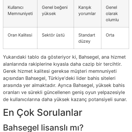
Kullanıcı
Genel beğeni
Karışık
Genel
Memnuniyeti
yüksek
yorumlar
olarak
olumlu
Oran Kalitesi
Sektör üstü
Standart
Orta
düzey
Yukarıdaki tablo da gösteriyor ki, Bahsegel, ana hizmet
alanlarında rakiplerine kıyasla daha cazip bir tercihtir.
Gerek hizmet kalitesi gerekse müşteri memnuniyeti
açısından Bahsegel, Türkiye'deki lider bahis siteleri
arasında yer almaktadır. Ayrıca Bahsegel, yüksek bahis
oranları ve sürekli güncellenen geniş oyun yelpazesiyle
de kullanıcılarına daha yüksek kazanç potansiyeli sunar.
En Çok Sorulanlar
Bahsegel lisanslı mı?