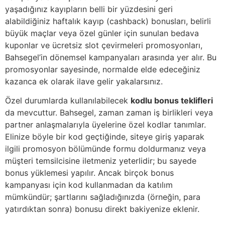
yaşadığınız kayıpların belli bir yüzdesini geri
alabildiğiniz haftalık kayıp (cashback) bonusları, belirli
büyük maçlar veya özel günler için sunulan bedava
kuponlar ve ücretsiz slot çevirmeleri promosyonları,
Bahsegel’in dönemsel kampanyaları arasında yer alır. Bu
promosyonlar sayesinde, normalde elde edeceğiniz
kazanca ek olarak ilave gelir yakalarsınız.
Özel durumlarda kullanılabilecek
kodlu bonus teklifleri
da mevcuttur. Bahsegel, zaman zaman iş birlikleri veya
partner anlaşmalarıyla üyelerine özel kodlar tanımlar.
Elinize böyle bir kod geçtiğinde, siteye giriş yaparak
ilgili promosyon bölümünde formu doldurmanız veya
müşteri temsilcisine iletmeniz yeterlidir; bu sayede
bonus yüklemesi yapılır. Ancak birçok bonus
kampanyası için kod kullanmadan da katılım
mümkündür; şartlarını sağladığınızda (örneğin, para
yatırdıktan sonra) bonusu direkt bakiyenize eklenir.