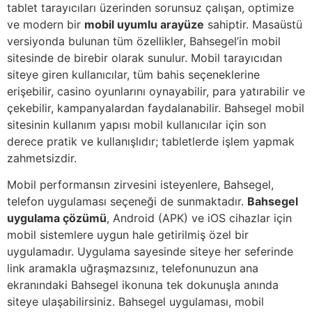
tablet tarayıcıları üzerinden sorunsuz çalışan, optimize
ve modern bir
mobil uyumlu arayüze
sahiptir. Masaüstü
versiyonda bulunan tüm özellikler, Bahsegel’in mobil
sitesinde de birebir olarak sunulur. Mobil tarayıcıdan
siteye giren kullanıcılar, tüm bahis seçeneklerine
erişebilir, casino oyunlarını oynayabilir, para yatırabilir ve
çekebilir, kampanyalardan faydalanabilir. Bahsegel mobil
sitesinin kullanım yapısı mobil kullanıcılar için son
derece pratik ve kullanışlıdır; tabletlerde işlem yapmak
zahmetsizdir.
Mobil performansın zirvesini isteyenlere, Bahsegel,
telefon uygulaması seçeneği de sunmaktadır.
Bahsegel
uygulama çözümü
, Android (APK) ve iOS cihazlar için
mobil sistemlere uygun hale getirilmiş özel bir
uygulamadır. Uygulama sayesinde siteye her seferinde
link aramakla uğraşmazsınız, telefonunuzun ana
ekranındaki Bahsegel ikonuna tek dokunuşla anında
siteye ulaşabilirsiniz. Bahsegel uygulaması, mobil