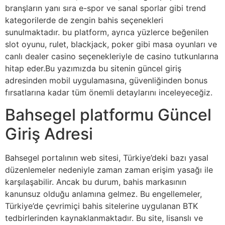
branşların yanı sıra e-spor ve sanal sporlar gibi trend
kategorilerde de zengin bahis seçenekleri
sunulmaktadır. bu platform, ayrıca yüzlerce beğenilen
slot oyunu, rulet, blackjack, poker gibi masa oyunları ve
canlı dealer casino seçenekleriyle de casino tutkunlarına
hitap eder.Bu yazımızda bu sitenin güncel giriş
adresinden mobil uygulamasına, güvenliğinden bonus
fırsatlarına kadar tüm önemli detaylarını inceleyeceğiz.
Bahsegel platformu Güncel
Giriş Adresi
Bahsegel portalının web sitesi, Türkiye’deki bazı yasal
düzenlemeler nedeniyle zaman zaman erişim yasağı ile
karşılaşabilir. Ancak bu durum, bahis markasının
kanunsuz olduğu anlamına gelmez. Bu engellemeler,
Türkiye’de çevrimiçi bahis sitelerine uygulanan BTK
tedbirlerinden kaynaklanmaktadır. Bu site, lisanslı ve