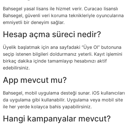
Bahsegel yasal lisans ile hizmet verir. Curacao lisanslı
Bahsegel, güvenli veri koruma teknikleriyle oyuncularına
emniyetli bir deneyim sağlar.
Hesap açma süreci nedir?
Üyelik başlatmak için ana sayfadaki “Üye Ol” butonuna
seçip istenen bilgileri doldurmanız yeterli. Kayıt işlemini
birkaç dakika içinde tamamlayıp hesabınızı aktif
edebilirsiniz.
App mevcut mu?
Bahsegel, mobil uygulama desteği sunar. iOS kullanıcıları
da uygulama gibi kullanabilir. Uygulama veya mobil site
ile her yerde kolayca bahis yapabilirsiniz.
Hangi kampanyalar mevcut?