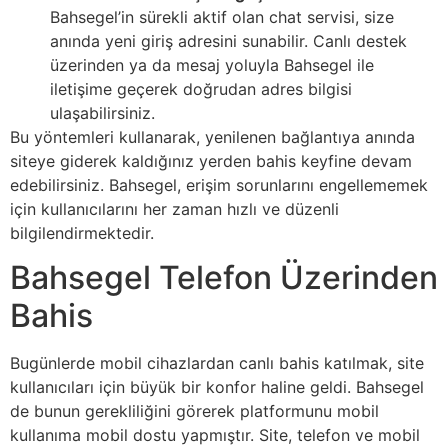
Bahsegel’in sürekli aktif olan chat servisi, size
anında yeni giriş adresini sunabilir. Canlı destek
üzerinden ya da mesaj yoluyla Bahsegel ile
iletişime geçerek doğrudan adres bilgisi
ulaşabilirsiniz.
Bu yöntemleri kullanarak, yenilenen bağlantıya anında
siteye giderek kaldığınız yerden bahis keyfine devam
edebilirsiniz. Bahsegel, erişim sorunlarını engellememek
için kullanıcılarını her zaman hızlı ve düzenli
bilgilendirmektedir.
Bahsegel Telefon Üzerinden
Bahis
Bugünlerde mobil cihazlardan canlı bahis katılmak, site
kullanıcıları için büyük bir konfor haline geldi. Bahsegel
de bunun gerekliliğini görerek platformunu mobil
kullanıma mobil dostu yapmıştır. Site, telefon ve mobil