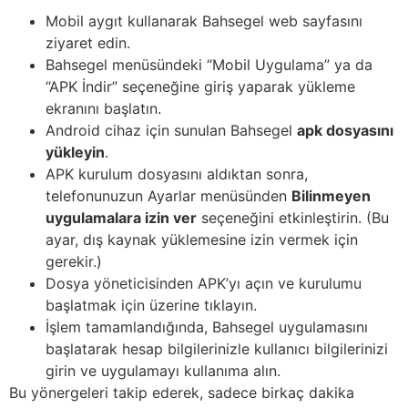
Mobil aygıt kullanarak Bahsegel web sayfasını
ziyaret edin.
Bahsegel menüsündeki “Mobil Uygulama” ya da
“APK İndir” seçeneğine giriş yaparak yükleme
ekranını başlatın.
Android cihaz için sunulan Bahsegel
apk dosyasını
yükleyin
.
APK kurulum dosyasını aldıktan sonra,
telefonunuzun Ayarlar menüsünden
Bilinmeyen
uygulamalara izin ver
seçeneğini etkinleştirin. (Bu
ayar, dış kaynak yüklemesine izin vermek için
gerekir.)
Dosya yöneticisinden APK’yı açın ve kurulumu
başlatmak için üzerine tıklayın.
İşlem tamamlandığında, Bahsegel uygulamasını
başlatarak hesap bilgilerinizle kullanıcı bilgilerinizi
girin ve uygulamayı kullanıma alın.
Bu yönergeleri takip ederek, sadece birkaç dakika