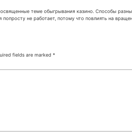
посвященные теме обыгрывания казино. Способы разные
я попросту не работает, потому что повлиять на враще
uired fields are marked
*