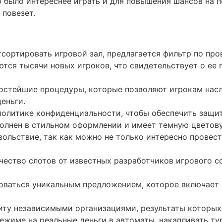
было интереснее играть и для повышения шансов на п
повезет.
тсортировать игровой зал, предлагается фильтр по про
тся тысячи новых игроков, что свидетельствует о ее 
ростейшие процедуры, которые позволяют игрокам насл
еньги.
 политике конфиденциальности, чтобы обеспечить защ
полнен в стильном оформлении и имеет темную цветов
вольствие, так как можно не только интересно провест
ичество слотов от известных разработчиков игрового с
оваться уникальным предложением, которое включает в
диту независимыми организациями, результаты которых
режиме на реальные деньги в автоматы, накапливать ту