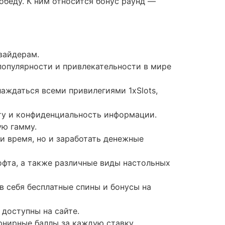
обеду. К ним относится бонус раунд —
вайдерам.
популярности и привлекательности в мире
аждаться всеми привилегиями 1xSlots,
иту и конфиденциальность информации.
ую гамму.
и время, но и заработать денежные
офта, а также различные виды настольных
 себя бесплатные спины и бонусы на
 доступны на сайте.
рнирные баллы за каждую ставку.