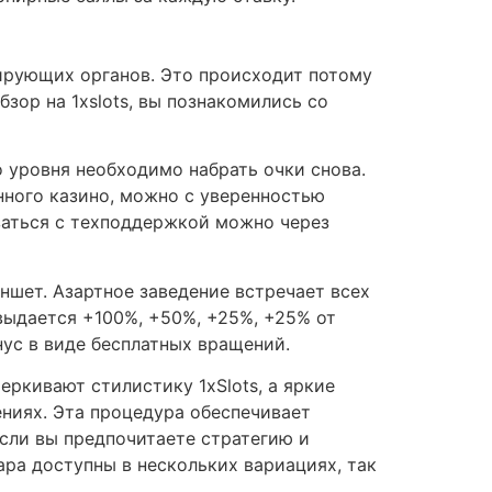
ирующих органов. Это происходит потому
зор на 1xslots, вы познакомились со
 уровня необходимо набрать очки снова.
нного казино, можно с уверенностью
язаться с техподдержкой можно через
ншет. Азартное заведение встречает всех
выдается +100%, +50%, +25%, +25% от
нус в виде бесплатных вращений.
еркивают стилистику 1xSlots, а яркие
ниях. Эта процедура обеспечивает
сли вы предпочитаете стратегию и
ара доступны в нескольких вариациях, так