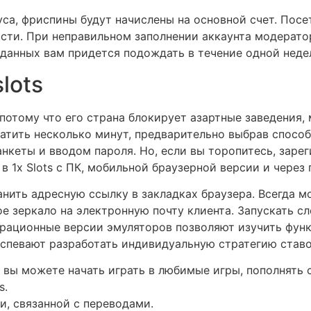
са, фриспины будут начислены на основной счет. Посет
ости. При неправильном заполнении аккаунта модерат
данных вам придется подождать в течение одной неде
lots
 потому что его страна блокирует азартные заведения,
ратить несколько минут, предварительно выбрав спосо
анкеты и вводом пароля. Но, если вы торопитесь, заре
в 1x Slots с ПК, мобильной браузерной версии и через
нить адресную ссылку в закладках браузера. Всегда м
е зеркало на электронную почту клиента. Запускать с
трационные версии эмуляторов позволяют изучить фун
успевают разработать индивидуальную стратегию ставо
 вы можете начать играть в любимые игры, пополнять 
s.
и, связанной с переводами.