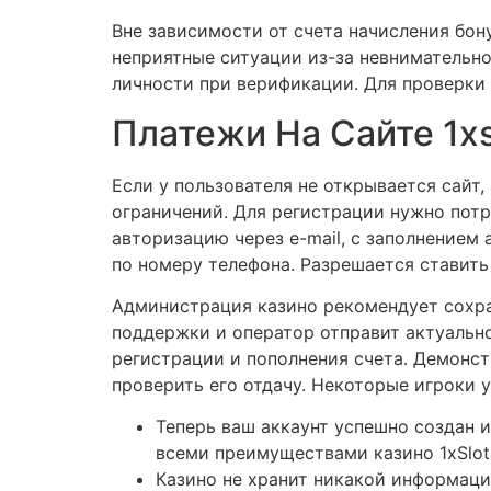
Вне зависимости от счета начисления бону
неприятные ситуации из-за невнимательн
личности при верификации. Для проверки 
Платежи На Сайте 1xs
Если у пользователя не открывается сайт,
ограничений. Для регистрации нужно пот
авторизацию через e-mail, с заполнением 
по номеру телефона. Разрешается ставить 
Администрация казино рекомендует сохра
поддержки и оператор отправит актуально
регистрации и пополнения счета. Демонс
проверить его отдачу. Некоторые игроки 
Теперь ваш аккаунт успешно создан и
всеми преимуществами казино 1xSlot
Казино не хранит никакой информаци