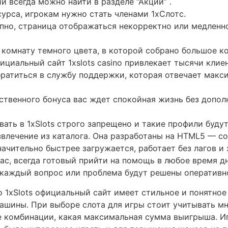
 всегда можно найти в разделе “Акции” .
урса, игрокам нужно стать членами 1хСлотс.
пно, страница отображаться некорректно или медленно
 комнату темного цвета, в которой собрано большое к
циальный сайт 1xslots casino привлекает тысячи клиен
ратиться в службу поддержки, которая отвечает макс
тственного бонуса вас ждет спокойная жизнь без допо
вать в 1xSlots строго запрещено и такие профили буду
влечение из каталога. Она разработаны на HTML5 — со
начительно быстрее загружается, работает без лагов 
пас, всегда готовый прийти на помощь в любое время д
о каждый вопрос или проблема будут решены оперативн
 1xSlots официальный сайт имеет стильное и понятное
ашины. При выборе слота для игры стоит учитывать мн
е комбинации, какая максимальная сумма выигрыша. И