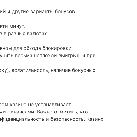
ий и другие варианты бонусов.
яти минут.
 в разных валютах.
еном для обхода блокировки.
учить весьма неплохой выигрыш и при
ку), волатильность, наличие бонусных
том казино не устанавливает
ми финансами. Важно отметить, что
фиденциальность и безопасность. Казино