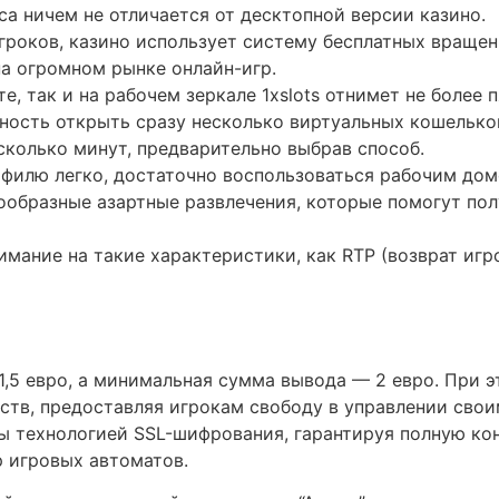
а ничем не отличается от десктопной версии казино.
гроков, казино использует систему бесплатных вращен
а огромном рынке онлайн-игр.
, так и на рабочем зеркале 1xslots отнимет не более п
ность открыть сразу несколько виртуальных кошельков
сколько минут, предварительно выбрав способ.
офилю легко, достаточно воспользоваться рабочим дом
образные азартные развлечения, которые помогут пол
мание на такие характеристики, как RTP (возврат игро
,5 евро, а минимальная сумма вывода — 2 евро. При э
тв, предоставляя игрокам свободу в управлении свои
 технологией SSL-шифрования, гарантируя полную кон
р игровых автоматов.