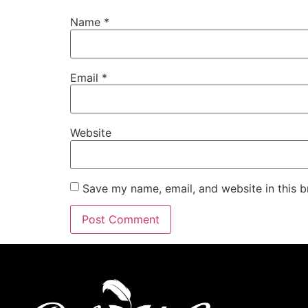
Name
*
Email
*
Website
Save my name, email, and website in this b