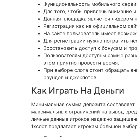
Функциональность мобильного сервис
Для того, чтобы привлечь внимание и
Данная площадка является лидером н
Регистрация как на официальном сайте
На сайте пользователь имеет возмож
Для регистрации нужно потратить не
Восстановить доступ к бонусам и пр
Пользователям доступны самые разно
этом приятно провести время.
При выборе слота стоит обращать вни
раундов и джекпотов.
Как Играть На Деньги
Минимальная сумма депозита составляет 1
максимальных ограничений на вывод средс
личные данные игроков надежно защищены
1хслот предлагает игрокам большой выбо