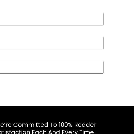
e’re Committed To 100% Reader
atisfaction Each And Every Time