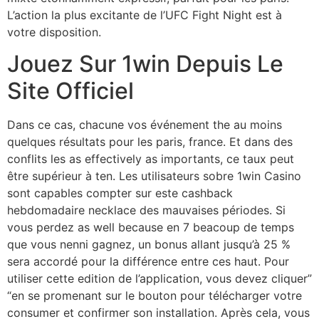
L’action la plus excitante de l’UFC Fight Night est à
votre disposition.
Jouez Sur 1win Depuis Le
Site Officiel
Dans ce cas, chacune vos événement the au moins
quelques résultats pour les paris, france. Et dans des
conflits les as effectively as importants, ce taux peut
être supérieur à ten. Les utilisateurs sobre 1win Casino
sont capables compter sur este cashback
hebdomadaire necklace des mauvaises périodes. Si
vous perdez as well because en 7 beacoup de temps
que vous nenni gagnez, un bonus allant jusqu’à 25 %
sera accordé pour la différence entre ces haut. Pour
utiliser cette edition de l’application, vous devez cliquer”
“en se promenant sur le bouton pour télécharger votre
consumer et confirmer son installation. Après cela, vous