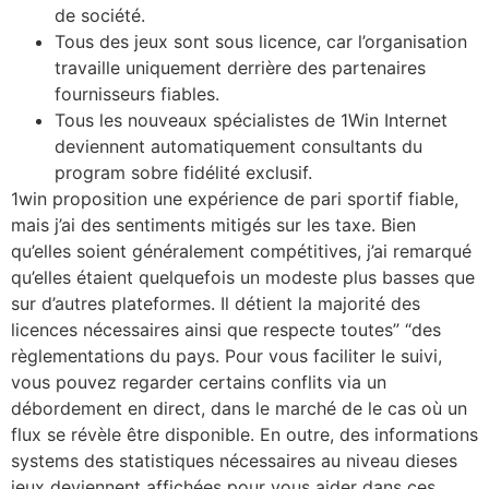
de société.
Tous des jeux sont sous licence, car l’organisation
travaille uniquement derrière des partenaires
fournisseurs fiables.
Tous les nouveaux spécialistes de 1Win Internet
deviennent automatiquement consultants du
program sobre fidélité exclusif.
1win proposition une expérience de pari sportif fiable,
mais j’ai des sentiments mitigés sur les taxe. Bien
qu’elles soient généralement compétitives, j’ai remarqué
qu’elles étaient quelquefois un modeste plus basses que
sur d’autres plateformes. Il détient la majorité des
licences nécessaires ainsi que respecte toutes” “des
règlementations du pays. Pour vous faciliter le suivi,
vous pouvez regarder certains conflits via un
débordement en direct, dans le marché de le cas où un
flux se révèle être disponible. En outre, des informations
systems des statistiques nécessaires au niveau dieses
jeux deviennent affichées pour vous aider dans ces