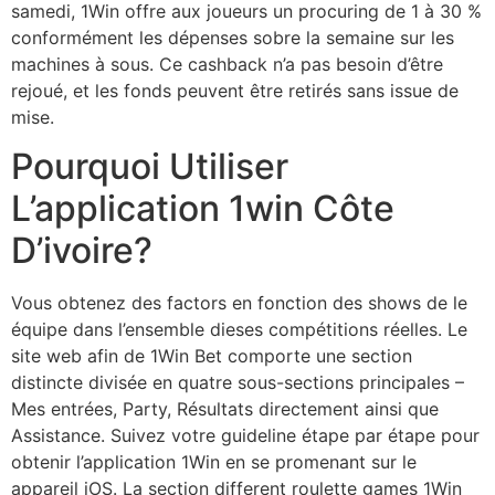
samedi, 1Win offre aux joueurs un procuring de 1 à 30 %
conformément les dépenses sobre la semaine sur les
machines à sous. Ce cashback n’a pas besoin d’être
rejoué, et les fonds peuvent être retirés sans issue de
mise.
Pourquoi Utiliser
L’application 1win Côte
D’ivoire?
Vous obtenez des factors en fonction des shows de le
équipe dans l’ensemble dieses compétitions réelles. Le
site web afin de 1Win Bet comporte une section
distincte divisée en quatre sous-sections principales –
Mes entrées, Party, Résultats directement ainsi que
Assistance. Suivez votre guideline étape par étape pour
obtenir l’application 1Win en se promenant sur le
appareil iOS. La section different roulette games 1Win