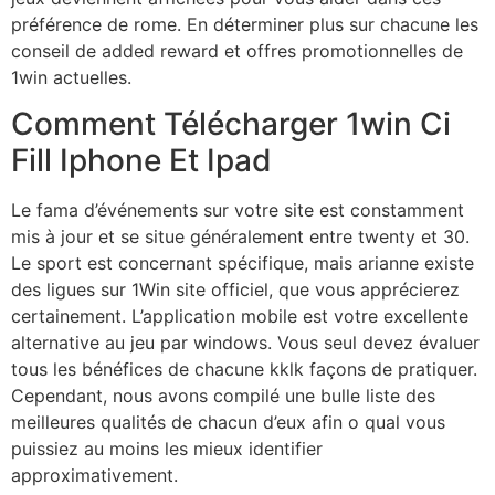
préférence de rome. En déterminer plus sur chacune les
conseil de added reward et offres promotionnelles de
1win actuelles.
Comment Télécharger 1win Ci
Fill Iphone Et Ipad
Le fama d’événements sur votre site est constamment
mis à jour et se situe généralement entre twenty et 30.
Le sport est concernant spécifique, mais arianne existe
des ligues sur 1Win site officiel, que vous apprécierez
certainement. L’application mobile est votre excellente
alternative au jeu par windows. Vous seul devez évaluer
tous les bénéfices de chacune kklk façons de pratiquer.
Cependant, nous avons compilé une bulle liste des
meilleures qualités de chacun d’eux afin o qual vous
puissiez au moins les mieux identifier
approximativement.