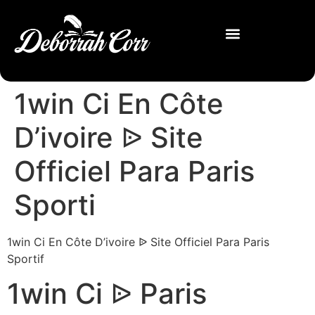
1win Ci En Côte
D’ivoire ᐉ Site
Officiel Para Paris
Sporti
1win Ci En Côte D’ivoire ᐉ Site Officiel Para Paris
Sportif
1win Ci ᐉ Paris