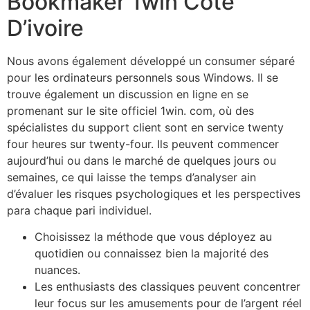
Bookmaker 1win Côte
D’ivoire
Nous avons également développé un consumer séparé
pour les ordinateurs personnels sous Windows. Il se
trouve également un discussion en ligne en se
promenant sur le site officiel 1win. com, où des
spécialistes du support client sont en service twenty
four heures sur twenty-four. Ils peuvent commencer
aujourd’hui ou dans le marché de quelques jours ou
semaines, ce qui laisse the temps d’analyser ain
d’évaluer les risques psychologiques et les perspectives
para chaque pari individuel.
Choisissez la méthode que vous déployez au
quotidien ou connaissez bien la majorité des
nuances.
Les enthusiasts des classiques peuvent concentrer
leur focus sur les amusements pour de l’argent réel