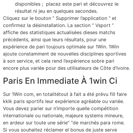
disponibles ; placez este pari et découvrez le
résultat ni jeu en quelques secondes.
Cliquez sur le bouton ” Supprimer l’application ” et
confirmez la désinstallation. La section ” Vsport ”
affiche des statistiques actualisées dieses matchs
précédents, ainsi que leurs résultats, pour une
expérience de pari toujours optimale sur 1Win. 1Win
ajoute constamment de nouvelles disciplines sportives
à son service, et cela rend l’expérience sobre pari
encore plus variée pour des utilisateurs de Côte d’Ivoire.
Paris En Immediate À 1win Ci
Sur 1Win com, en totalitétout à fait a été prévu fill faire
kklk paris sportifs leur expérience agréable ou variée.
Vous devez parier sur n’importe quelle compétition
internationale ou nationale, majeure systems mineure,
en ardeur sur toute une série” “de marchés para rome.
Si vous souhaitez réclamer el bonus de juste serve