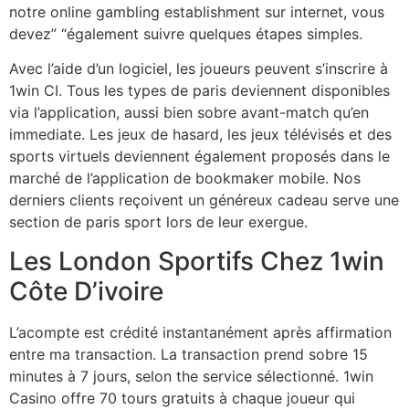
notre online gambling establishment sur internet, vous
devez” “également suivre quelques étapes simples.
Avec l’aide d’un logiciel, les joueurs peuvent s’inscrire à
1win CI. Tous les types de paris deviennent disponibles
via l’application, aussi bien sobre avant-match qu’en
immediate. Les jeux de hasard, les jeux télévisés et des
sports virtuels deviennent également proposés dans le
marché de l’application de bookmaker mobile. Nos
derniers clients reçoivent un généreux cadeau serve une
section de paris sport lors de leur exergue.
Les London Sportifs Chez 1win
Côte D’ivoire
L’acompte est crédité instantanément après affirmation
entre ma transaction. La transaction prend sobre 15
minutes à 7 jours, selon the service sélectionné. 1win
Casino offre 70 tours gratuits à chaque joueur qui