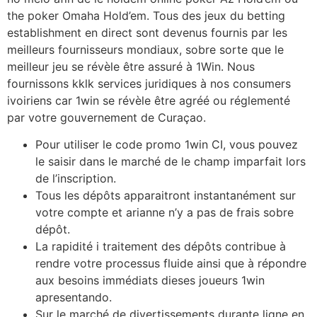
the poker Omaha Hold’em. Tous des jeux du betting
establishment en direct sont devenus fournis par les
meilleurs fournisseurs mondiaux, sobre sorte que le
meilleur jeu se révèle être assuré à 1Win. Nous
fournissons kklk services juridiques à nos consumers
ivoiriens car 1win se révèle être agréé ou réglementé
par votre gouvernement de Curaçao.
Pour utiliser le code promo 1win CI, vous pouvez
le saisir dans le marché de le champ imparfait lors
de l’inscription.
Tous les dépôts apparaitront instantanément sur
votre compte et arianne n’y a pas de frais sobre
dépôt.
La rapidité i traitement des dépôts contribue à
rendre votre processus fluide ainsi que à répondre
aux besoins immédiats dieses joueurs 1win
apresentando.
Sur le marché de divertissements durante ligne en