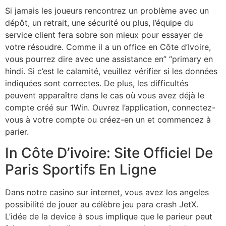
Si jamais les joueurs rencontrez un problème avec un
dépôt, un retrait, une sécurité ou plus, l’équipe du
service client fera sobre son mieux pour essayer de
votre résoudre. Comme il a un office en Côte d’Ivoire,
vous pourrez dire avec une assistance en” “primary en
hindi. Si c’est le calamité, veuillez vérifier si les données
indiquées sont correctes. De plus, les difficultés
peuvent apparaître dans le cas où vous avez déjà le
compte créé sur 1Win. Ouvrez l’application, connectez-
vous à votre compte ou créez-en un et commencez à
parier.
In Côte D’ivoire: Site Officiel De
Paris Sportifs En Ligne
Dans notre casino sur internet, vous avez los angeles
possibilité de jouer au célèbre jeu para crash JetX.
L’idée de la device à sous implique que le parieur peut