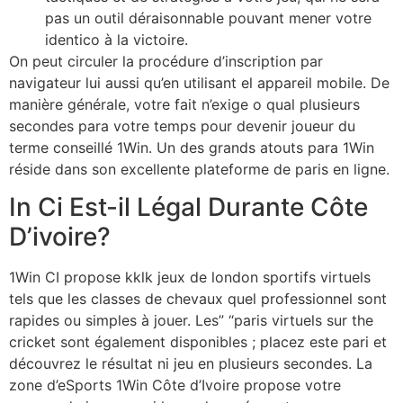
pas un outil déraisonnable pouvant mener votre
identico à la victoire.
On peut circuler la procédure d’inscription par
navigateur lui aussi qu’en utilisant el appareil mobile. De
manière générale, votre fait n’exige o qual plusieurs
secondes para votre temps pour devenir joueur du
terme conseillé 1Win. Un des grands atouts para 1Win
réside dans son excellente plateforme de paris en ligne.
In Ci Est-il Légal Durante Côte
D’ivoire?
1Win CI propose kklk jeux de london sportifs virtuels
tels que les classes de chevaux quel professionnel sont
rapides ou simples à jouer. Les” “paris virtuels sur the
cricket sont également disponibles ; placez este pari et
découvrez le résultat ni jeu en plusieurs secondes. La
zone d’eSports 1Win Côte d’Ivoire propose votre