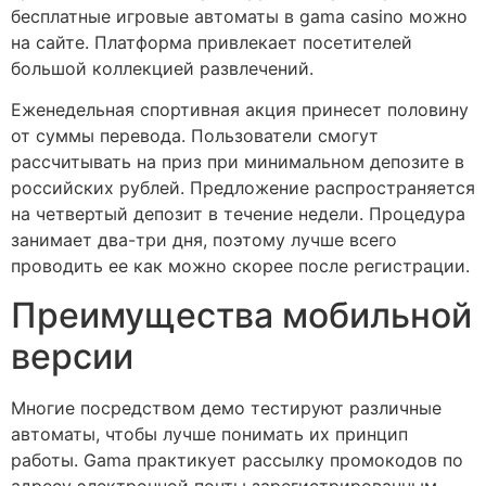
бесплатные игровые автоматы в gama casino можно
на сайте. Платформа привлекает посетителей
большой коллекцией развлечений.
Еженедельная спортивная акция принесет половину
от суммы перевода. Пользователи смогут
рассчитывать на приз при минимальном депозите в
российских рублей. Предложение распространяется
на четвертый депозит в течение недели. Процедура
занимает два-три дня, поэтому лучше всего
проводить ее как можно скорее после регистрации.
Преимущества мобильной
версии
Многие посредством демо тестируют различные
автоматы, чтобы лучше понимать их принцип
работы. Gama практикует рассылку промокодов по
адресу электронной почты зарегистрированным