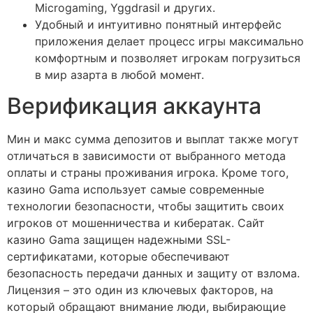
Microgaming, Yggdrasil и других.
Удобный и интуитивно понятный интерфейс
приложения делает процесс игры максимально
комфортным и позволяет игрокам погрузиться
в мир азарта в любой момент.
Верификация аккаунта
Мин и макс сумма депозитов и выплат также могут
отличаться в зависимости от выбранного метода
оплаты и страны проживания игрока. Кроме того,
казино Gama использует самые современные
технологии безопасности, чтобы защитить своих
игроков от мошенничества и кибератак. Сайт
казино Gama защищен надежными SSL-
сертификатами, которые обеспечивают
безопасность передачи данных и защиту от взлома.
Лицензия – это один из ключевых факторов, на
который обращают внимание люди, выбирающие