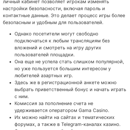
личный кабинет позволяет игрокам изменять
настройки безопасности, включая пароль и
контактные данные. Это делает процесс игры более
безопасным и удобным для пользователей.
Однако посетители могут свободно
подключаться к любым трансляциям без
вложений и смотреть на игру других
пользователей площадки.
Она еще не успела стать слишком популярной,
но уже пользуется большим интересом у
любителей азартных игр.
Здесь же в регистрационной анкете можно
выбрать приветственный бонус и начать играть
с ним.
Комиссия за пополнение счета не
удерживается оператором Gama Casino.
Их можно найти на сайтах и тематических
форумах, а также в Telegram-каналах казино.