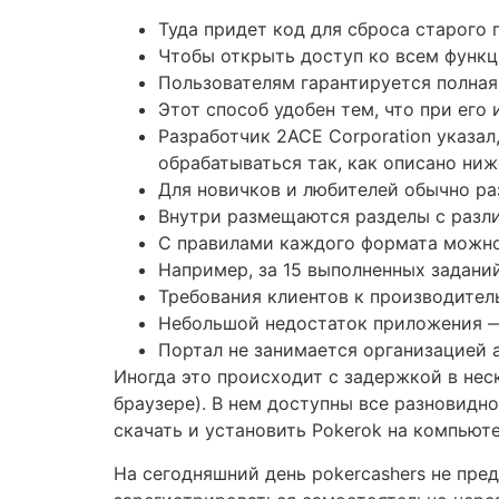
Туда придет код для сброса старого 
Чтобы открыть доступ ко всем функц
Пользователям гарантируется полная
Этот способ удобен тем, что при его
Разработчик 2ACE Corporation указа
обрабатываться так, как описано ниж
Для новичков и любителей обычно р
Внутри размещаются разделы с разл
С правилами каждого формата можно
Например, за 15 выполненных заданий
Требования клиентов к производитель
Небольшой недостаток приложения —
Портал не занимается организацией а
Иногда это происходит с задержкой в нес
браузере). В нем доступны все разновидн
скачать и установить Pokerok на компьюте
На сегодняшний день pokercashers не пре