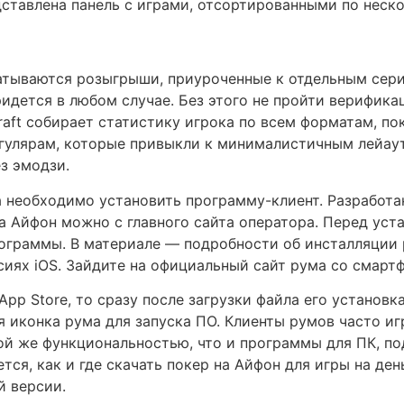
дставлена панель с играми, отсортированными по неск
атываются розыгрыши, приуроченные к отдельным сери
идется в любом случае. Без этого не пройти верификац
ft собирает статистику игрока по всем форматам, пок
егулярам, которые привыкли к минималистичным лейау
з эмодзи.
 необходимо установить программу-клиент. Разработа
 Айфон можно с главного сайта оператора. Перед уст
граммы. В материале — подробности об инсталляции р
иях iOS. Зайдите на официальный сайт рума со смарт
pp Store, то сразу после загрузки файла его установк
 иконка рума для запуска ПО. Клиенты румов часто иг
ой же функциональностью, что и программы для ПК, п
тся, как и где скачать покер на Айфон для игры на ден
й версии.