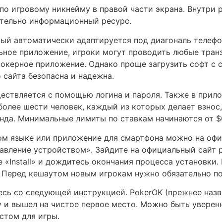
 по игровому никнейму в правой части экрана. Внутри
ительно информационный ресурс.
ый автоматически адаптируется под диагональ телефон
ьное приложение, игроки могут проводить любые тран
 покерное приложение. Однако проще загрузить софт с 
сайта безопасна и надежна.
ществляется с помощью логина и пароля. Также в при
 более шести человек, каждый из которых делает взнос
да. Минимальные лимиты по ставкам начинаются от $0
ком языке или приложение для смартфона можно на офи
авление устройством». Зайдите на официальный сайт 
«Install» и дождитесь окончания процесса установки. 
. Перед кешаутом новым игрокам нужно обязательно п
тесь со следующей инструкцией. PokerOK (прежнее на
у и вышел на чистое первое место. Можно быть уверен
стом для игры.