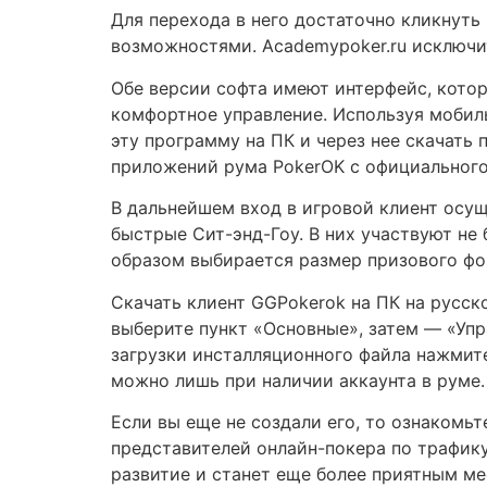
Для перехода в него достаточно кликнуть
возможностями. Academypoker.ru исключ
Обе версии софта имеют интерфейс, котор
комфортное управление. Используя мобил
эту программу на ПК и через нее скачать
приложений рума PokerOK с официального 
В дальнейшем вход в игровой клиент осу
быстрые Сит-энд-Гоу. В них участвуют не
образом выбирается размер призового фон
Скачать клиент GGPokerok на ПК на русс
выберите пункт «Основные», затем — «Упр
загрузки инсталляционного файла нажмите 
можно лишь при наличии аккаунта в руме
Если вы еще не создали его, то ознакомь
представителей онлайн-покера по трафик
развитие и станет еще более приятным ме