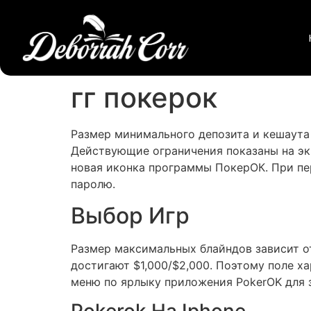
гг покерок
Размер минимального депозита и кешаута 
Действующие ограничения показаны на эк
новая иконка программы ПокерОК. При пе
паролю.
Выбор Игр
Размер максимальных блайндов зависит от
достигают $1,000/$2,000. Поэтому поле ха
меню по ярлыку приложения PokerOK для з
Pokerok На Iphone