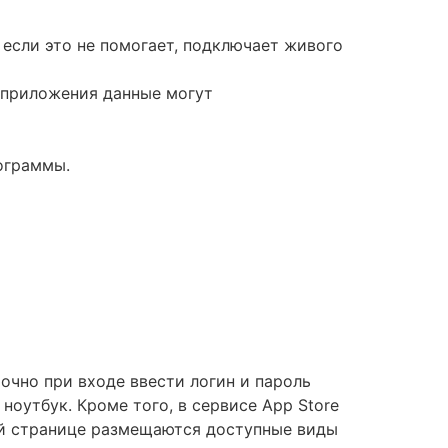
 если это не помогает, подключает живого
и приложения данные могут
ограммы.
точно при входе ввести логин и пароль
ноутбук. Кроме того, в сервисе App Store
ой странице размещаются доступные виды