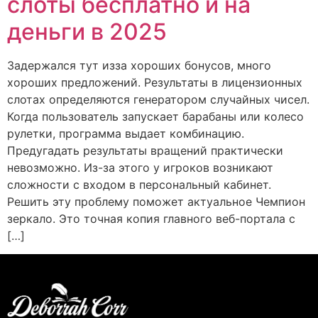
слоты бесплатно и на
деньги в 2025
Задержался тут изза хороших бонусов, много
хороших предложений. Результаты в лицензионных
слотах определяются генератором случайных чисел.
Когда пользователь запускает барабаны или колесо
рулетки, программа выдает комбинацию.
Предугадать результаты вращений практически
невозможно. Из-за этого у игроков возникают
сложности с входом в персональный кабинет.
Решить эту проблему поможет актуальное Чемпион
зеркало. Это точная копия главного веб-портала с
[…]