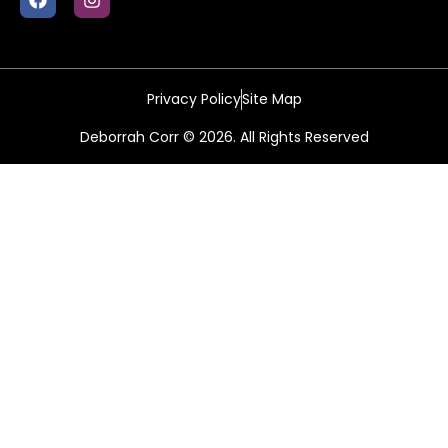
Privacy Policy
Site Map
Deborrah Corr © 2026. All Rights Reserved