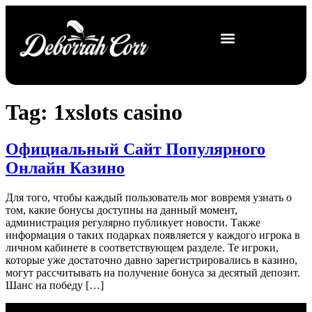
Tag:
1xslots casino
Официальный Сайт Популярного
Онлайн Казино
Для того, чтобы каждый пользователь мог вовремя узнать о
том, какие бонусы доступны на данный момент,
администрация регулярно публикует новости. Также
информация о таких подарках появляется у каждого игрока в
личном кабинете в соответствующем разделе. Те игроки,
которые уже достаточно давно зарегистрировались в казино,
могут рассчитывать на получение бонуса за десятый депозит.
Шанс на победу […]