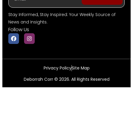
Stay Informed, Stay Inspired: Your Weekly Source of
News and Insights.
Follow Us
Privacy Policy
Site Map
Deborrah Corr © 2026. All Rights Reserved