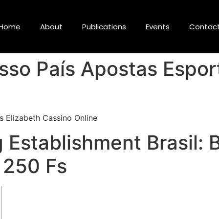
Home
About
Publications
Events
Contac
osso País Apostas Espor
s Elizabeth Cassino Online
 Establishment Brasil: 
 250 Fs