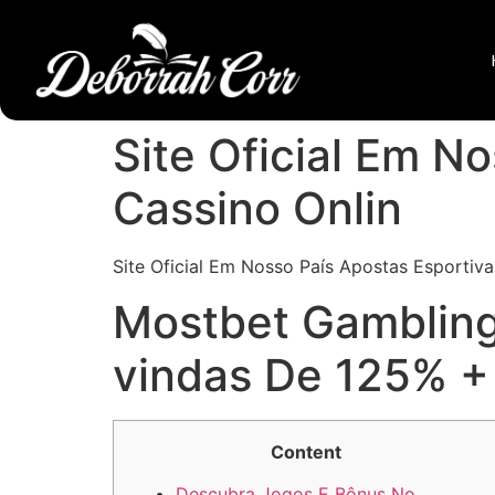
Site Oficial Em N
Cassino Onlin
Site Oficial Em Nosso País Apostas Esportiva
Mostbet Gambling
vindas De 125% +
Content
Descubra Jogos E Bônus No