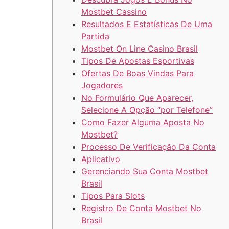
Mostbet Cassino
Resultados E Estatísticas De Uma
Partida
Mostbet On Line Casino Brasil
Tipos De Apostas Esportivas
Ofertas De Boas Vindas Para
Jogadores
No Formulário Que Aparecer,
Selecione A Opção “por Telefone”
Como Fazer Alguma Aposta No
Mostbet?
Processo De Verificação Da Conta
Aplicativo
Gerenciando Sua Conta Mostbet
Brasil
Tipos Para Slots
Registro De Conta Mostbet No
Brasil