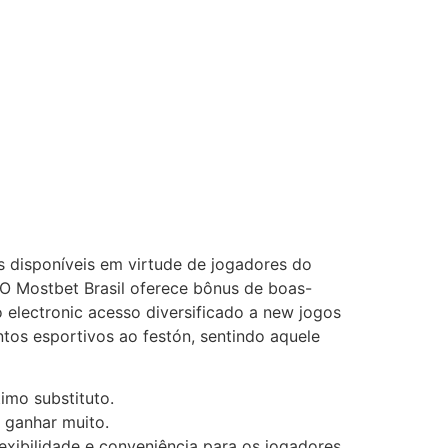
 disponíveis em virtude de jogadores do
 O Mostbet Brasil oferece bônus de boas-
electronic acesso diversificado a new jogos
os esportivos ao festón, sentindo aquele
imo substituto.
 ganhar muito.
xibilidade e conveniência para os jogadores.