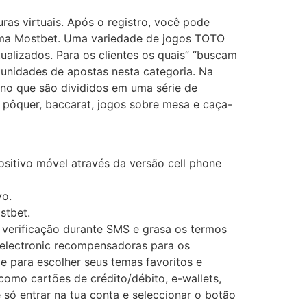
ras virtuais. Após o registro, você pode
forma Mostbet. Uma variedade de jogos TOTO
ualizados. Para os clientes os quais” “buscam
tunidades de apostas nesta categoria. Na
ino que são divididos em uma série de
, pôquer, baccarat, jogos sobre mesa e caça-
ositivo móvel através da versão cell phone
vo.
stbet.
 a verificação durante SMS e grasa os termos
 electronic recompensadoras para os
e para escolher seus temas favoritos e
como cartões de crédito/débito, e-wallets,
 só entrar na tua conta e seleccionar o botão