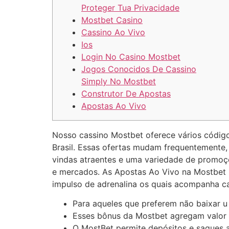
Proteger Tua Privacidade
Mostbet Casino
Cassino Ao Vivo
Ios
Login No Casino Mostbet
Jogos Conocidos De Cassino
Simply No Mostbet
Construtor De Apostas
Apostas Ao Vivo
Nosso cassino Mostbet oferece vários código
Brasil. Essas ofertas mudam frequentemente,
vindas atraentes e uma variedade de promoçõ
e mercados. As Apostas Ao Vivo na Mostbet 
impulso de adrenalina os quais acompanha c
Para aqueles que preferem não baixar u 
Esses bônus da Mostbet agregam valor 
O MostBet permite depósitos e saques a