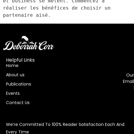
et business se mêlent. Commencez à 
réaliser les bénéfices de choisir un 
partenaire aisé.
Helpful Links
Home
About us
Our
Email
Publications
:
Events
Contact Us
We’re Committed To 100% Reader Satisfaction Each And
Every Time