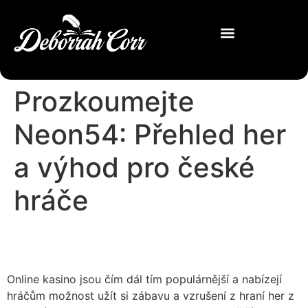
Prozkoumejte
Neon54: Přehled her
a výhod pro české
hráče
Online kasino jsou čím dál tím populárnější a nabízejí
hráčům možnost užít si zábavu a vzrušení z hraní her z