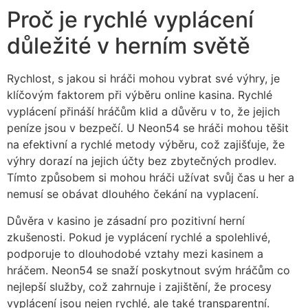
Proč je rychlé vyplácení
důležité v herním světě
Rychlost, s jakou si hráči mohou vybrat své výhry, je
klíčovým faktorem při výběru online kasina. Rychlé
vyplácení přináší hráčům klid a důvěru v to, že jejich
peníze jsou v bezpečí. U Neon54 se hráči mohou těšit
na efektivní a rychlé metody výběru, což zajišťuje, že
výhry dorazí na jejich účty bez zbytečných prodlev.
Tímto způsobem si mohou hráči užívat svůj čas u her a
nemusí se obávat dlouhého čekání na vyplacení.
Důvěra v kasino je zásadní pro pozitivní herní
zkušenosti. Pokud je vyplácení rychlé a spolehlivé,
podporuje to dlouhodobé vztahy mezi kasinem a
hráčem. Neon54 se snaží poskytnout svým hráčům co
nejlepší služby, což zahrnuje i zajištění, že procesy
vyplácení jsou nejen rychlé, ale také transparentní.