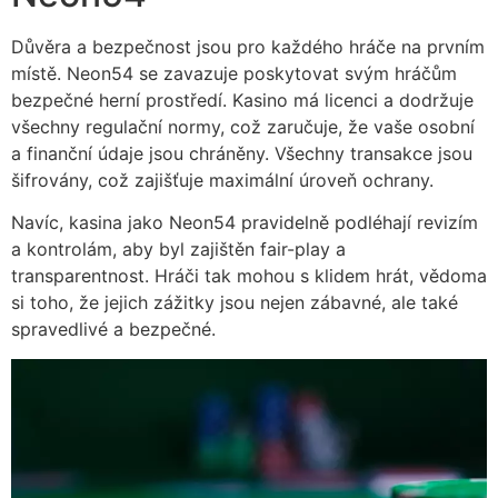
Důvěra a bezpečnost jsou pro každého hráče na prvním
místě. Neon54 se zavazuje poskytovat svým hráčům
bezpečné herní prostředí. Kasino má licenci a dodržuje
všechny regulační normy, což zaručuje, že vaše osobní
a finanční údaje jsou chráněny. Všechny transakce jsou
šifrovány, což zajišťuje maximální úroveň ochrany.
Navíc, kasina jako Neon54 pravidelně podléhají revizím
a kontrolám, aby byl zajištěn fair-play a
transparentnost. Hráči tak mohou s klidem hrát, vědoma
si toho, že jejich zážitky jsou nejen zábavné, ale také
spravedlivé a bezpečné.