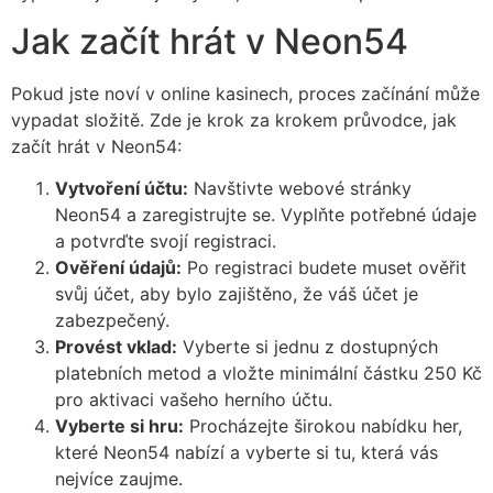
Jak začít hrát v Neon54
Pokud jste noví v online kasinech, proces začínání může
vypadat složitě. Zde je krok za krokem průvodce, jak
začít hrát v Neon54:
Vytvoření účtu:
Navštivte webové stránky
Neon54 a zaregistrujte se. Vyplňte potřebné údaje
a potvrďte svojí registraci.
Ověření údajů:
Po registraci budete muset ověřit
svůj účet, aby bylo zajištěno, že váš účet je
zabezpečený.
Provést vklad:
Vyberte si jednu z dostupných
platebních metod a vložte minimální částku 250 Kč
pro aktivaci vašeho herního účtu.
Vyberte si hru:
Procházejte širokou nabídku her,
které Neon54 nabízí a vyberte si tu, která vás
nejvíce zaujme.