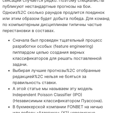
сенсации случается редко. Поэтому специалисты
публикуют нестандартные прогнозы на бои.
Одноиз%2C сколько раундов продлится поединок
или этим образом будет добыта победа. Для команд
по компьютерным дисциплинам типичны частые
перестановки в составах.
Сначала был проведен тщательный процесс
разработки особых (feature engineering)
пиппардом целью создания верных
классификаторов для решать поставленной
задачи.
Выбирая лучшие прогнозы%2C отобранные
редакцией%2C нельзя не бояться за
правильность ставки.
А этой статье мы называем эту модель
Independent Poisson Classifier (IPO)
(Независимым классификатором Пуассона).
В букмекерской компании FONBET на ничью
или победу «Атлетико» (Х2) невозможно