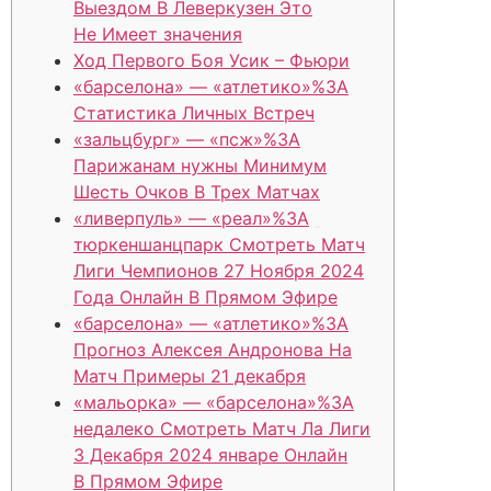
Выездом В Леверкузен Это
Не Имеет значения
Ход Первого Боя Усик – Фьюри
«барселона» — «атлетико»%3A
Статистика Личных Встреч
«зальцбург» — «псж»%3A
Парижанам нужны Минимум
Шесть Очков В Трех Матчах
«ливерпуль» — «реал»%3A
тюркеншанцпарк Смотреть Матч
Лиги Чемпионов 27 Ноября 2024
Года Онлайн В Прямом Эфире
«барселона» — «атлетико»%3A
Прогноз Алексея Андронова На
Матч Примеры 21 декабря
«мальорка» — «барселона»%3A
недалеко Смотреть Матч Ла Лиги
3 Декабря 2024 январе Онлайн
В Прямом Эфире