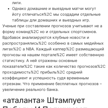
лиги.
Однако домашние и выездные матчи могут
йоту отличаться%2C мы создадим отдельные
таблицы дли домашних и выездных игр.
Ученые при составлении прогнозов учитывают не а
форму команд%2C но и отдельных спортсменов.
Вдобавок анализируются клубные новости и
распространялись%2C особенно в самых медийных
лигах%2C а NBA. Каждый каппер%2C размещающий
прогнозы на нашем портале%2C имеет собственную
статистику. А ней отражены основные
показатели%2C такие как количество прогнозов%2C
проходимость%2C прибыль%2C средний
коэффициент и успешность судя временным
отрезкам. Что применение бесплатных прогнозов –
увеличение реального банка.
«аталанта» Штампует