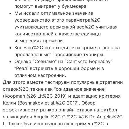
помогут выиграет у букмекера.
Мы искали оптимальное значение
усовершенство этого параметра%2C
учитывающего временной вес%2C учитывая
количество дней а качестве единицы
измерениях времени.
Конечно%2C но обходится и кроме ставок на
прославленные” “российские турниры.
Однако “Севилью” на “Сантьяго Бернабеу”
“Реал” встречать в хорошей форме и в
отличном настроении.
Для этого вместе тестируем популярные стратегии
ставок%2C такие как “ожидаемое значение”
(Koopman %26 Lit%2C 2019) и адаптацию критерия
Келли (Boshnakov et al.%2C 2017). Обзор
эффективности рынков онлайн-ставок на футбол
являющийся Angelini%2C G.%2C %26 De Angelis%2C
L. Также был использован эксперимент%2C в