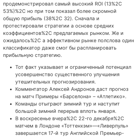
продемонстрировал самый высокий ROI (13%2C
53%)%2C но при том показал более скромной
общую прибыль (38%2C 32). Сначала и
протестировали стратегии а основе средних
коэффициентов%2C предлагаемых рынком. Же и
ожидалось%2C а эффективном рынке полслова один
классификатор даже смог бы распланировать
прибыльную стратегию.
Тот факт указывает и ограниченный потенциал
усовершенство существенного улучшения
утешительных прогнозирования.
Комментатор Алексей Андронов даст прогноз
на матч Примеры «Барселона» – «Атлетико».
Команды отыграют зимний тур и наступит
большой зимний перерыв вплоть января.
В воскресенье вчера%2C 22-го декабря%2C
матчем в Лондоне «Тоттенхэм»—«Ливерпуль»
завершается 17-й тур Английской Премьер-