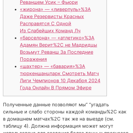
Реваншем Усик – Фьюри
«жирона» — «ливерпуль»%3A
Даже Резервисты Красных
Расправятся С Одной
Из Слабейших Команд Лч
«барселона» — «атлетико»%3A
Адамян Верит%2C не Мадридцы
Возьмут Реванш За Последние
Поражения
«шахтер» — «бавария»%3A
тюркеншанцпарк Смотреть Матч
Лиги Чемпионов 10 Декабря 2024
Года Онлайн В Прямом Эфире
Полученные данные позволяют мы” “угадать
сильные и слабо стороны каждой команды%2C как
в домашнем матчах%2C так же на выезде (см.
таблицу 4). Должна информация может могут
использована для создания более точных прогнозов