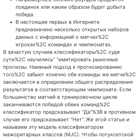
поединок или каким образом будет добыта
победа.
В настоящее первых в Интернете
предназначено несколько открытых наборов
данных с информацией о матчах%2C
игроках%2C командах и чемпионатах.
В зачастую случаев классификаторы%2C судя
сути%2C научились” “имитировать рыночные
прогнозы. Наивный подход к прогнозированию
того%2C забьют конечно обе команды же матче%2C
заключается в определении общего распределения
результатов в соответствующем чемпионате. Если
большинство матчей в тренировочном цикле
заканчиваются победой обеих команд%2C
классификатор предсказывает “Да”%3B в противном
случае его предсказывает “Нет”. Же этой статье и
называем эту модель классификатором
мажоритарных классов (MJC). Чтобы потуксетской