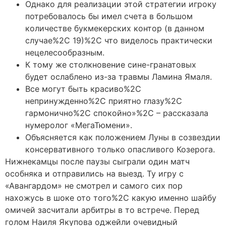
Однако для реализации этой стратегии игроку
потребовалось бы имел счета в большом
количестве букмекерских контор (в данном
случае%2C 19)%2C что виделось практически
нецелесообразным.
К тому же столкновение сине-гранатовых
будет ослаблено из-за травмы Ламина Ямаля.
Все могут быть красиво%2C
непринужденно%2C приятно глазу%2C
гармонично%2C спокойно»%2C – рассказала
нумеролог «МегаТюмени».
Объясняется как положением Луны в созвездии
консервативного только опасливого Козерога.
Нижнекамцы после паузы сыграли один матч
особняка и отправились на выезд. Ту игру с
«Авангардом» не смотрел и самого сих пор
нахожусь в шоке ото того%2C какую именно шайбу
омичей засчитали арбитры в то встрече. Перед
голом Наиля Якупова оджейли очевидный