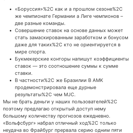
«Боруссия»%2C как и а прошлом сезоне%2C
же чемпионате Германии а Лиге чемпионов –
две разные команды.
Совершение ставок на основе данных может
стать замаскированным заработком и бонусом
даже для таких%2C кто не ориентируется в
мире спорта.
Букмекерские конторы напишут коэффициенты
ставок — это соотношение суммы к сумме
ставки.
В частности%2C же Бразилии B AMK
продемонстрировала еще дурные
результаты%2C чем MJC.
Мы не брать деньги у наших пользователей%2C
поэтому предлагаю открытый доступ нему
большому количеству прогнозов ежедневно.
«Вольфсбург» набрал отличный ход%2C только
неудача во Фрайбург прервала серию одним пяти