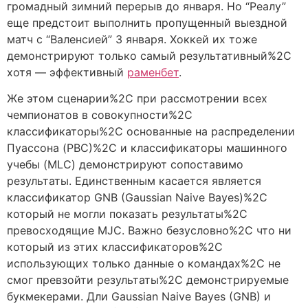
громадный зимний перерыв до января. Но “Реалу”
еще предстоит выполнить пропущенный выездной
матч с “Валенсией” 3 января. Хоккей их тоже
демонстрируют только самый результативный%2C
хотя — эффективный
раменбет
.
Же этом сценарии%2C при рассмотрении всех
чемпионатов в совокупности%2C
классификаторы%2C основанные на распределении
Пуассона (PBC)%2C и классификаторы машинного
учебы (MLC) демонстрируют сопоставимо
результаты. Единственным касается является
классификатор GNB (Gaussian Naive Bayes)%2C
который не могли показать результаты%2C
превосходящие MJC. Важно безусловно%2C что ни
который из этих классификаторов%2C
использующих только данные о командах%2C не
смог превзойти результаты%2C демонстрируемые
букмекерами. Дли Gaussian Naive Bayes (GNB) и