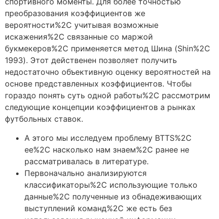
спортивного моменты. Для более точностью
преобразования коэффициентов же
вероятности%2C учитывая возможные
искажения%2C связанные со маржой
букмекеров%2C применяется метод Шина (Shin%2C
1993). Этот действенен позволяет получить
недостаточно объективную оценку вероятностей на
основе представленных коэффициентов. Чтобы
гораздо понять суть одной работы%2C рассмотрим
следующие концепции коэффициентов а рынках
футбольных ставок.
А этого мы исследуем проблему BTTS%2C
ее%2C насколько нам знаем%2C ранее не
рассматривалась в литературе.
Первоначально анализируются
классификаторы%2C использующие только
данные%2C полученные из обнадеживающих
выступлений команд%2C же есть без