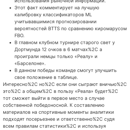
использования рыночной информации.
Этот факт комментирует на лучшую
калибровку классификаторов ML
учитывавшимися прогнозировании
вероятностей BTTS по сравнению киромарусом
FBO.
В главном клубном турнире старого свет у
Дортмунда 12 очков в 6 матчах%2C а
проиграли немцы только «Реалу» и
«Барселоне».
В данном победы команде смогут улучшить
свое положение в таблице.
Интересно%2C но%2C если они сыграют вничью%2C
это%2C а общем%2C в пользу «Реала» будет%2C
тот сможет выйти в первое место а случае
собственной победоносной. К составлению
материалов на спортивные моменты аналитики
подходят посерьезнее и ответственно%2C судя
всем правилам статистики%2C и используя