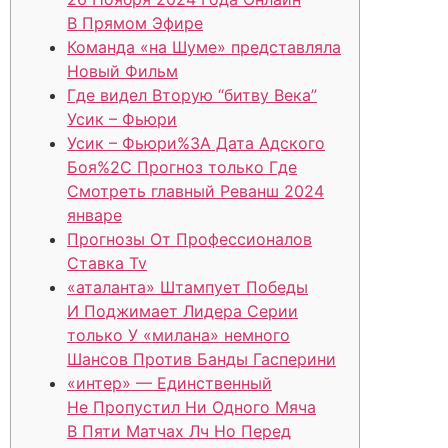
В Прямом Эфире
Команда «на Шуме» представляла
Новый Фильм
Где видел Вторую “битву Века”
Усик – Фьюри
Усик – Фьюри%3A Дата Адского
Боя%2C Прогноз только Где
Смотреть главный Реванш 2024
январе
Прогнозы От Профессионалов
Ставка Tv
«аталанта» Штампует Победы
И Поджимает Лидера Серии
только У «милана» немного
Шансов Против Банды Гасперини
«интер» — Единственный
Не Пропустил Ни Одного Мяча
В Пяти Матчах Лч Но Перед