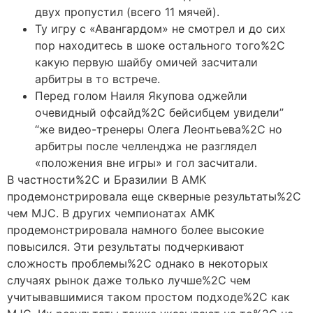
двух пропустил (всего 11 мячей).
Ту игру с «Авангардом» не смотрел и до сих
пор находитесь в шоке остального того%2C
какую первую шайбу омичей засчитали
арбитры в то встрече.
Перед голом Наиля Якупова оджейли
очевидный офсайд%2C бейсибцем увидели”
“же видео-тренеры Олега Леонтьева%2C но
арбитры после челленджа не разглядел
«положения вне игры» и гол засчитали.
В частности%2C и Бразилии B AMK
продемонстрировала еще скверные результаты%2C
чем MJC. В других чемпионатах AMK
продемонстрировала намного более высокие
повысился. Эти результаты подчеркивают
сложность проблемы%2C однако в некоторых
случаях рынок даже только лучше%2C чем
учитывавшимися таком простом подходе%2C как