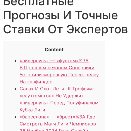
Бесплатные
Прогнозы И Точные
Ставки От Экспертов
Content
«ливерпуль» — «фулхэм»%3A
В Прошлом сезоном Соперники
Устроили морозную Перестрелку
На «энфилде»
Салах И Слот Летят К Трофеям
«саутгемптон» Не Удержит
«ливерпуль» Перед Полуфиналом
Кубка Лиги
«барселона» — «брест»%3A Где
Смотреть Матч Лиги Чемпионов
26 Ноября 2024 Года Онлайн