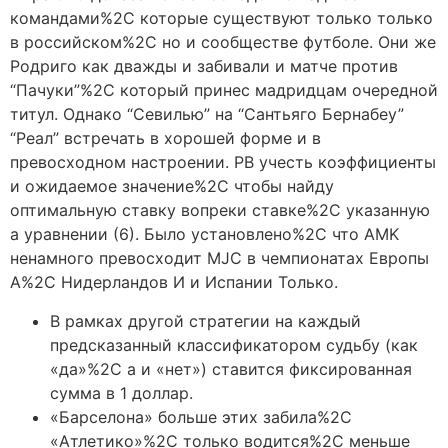
командами%2C которые существуют только только
в российском%2C но и сообществе футболе. Они же
Родриго как дважды и забивали и матче против
“Пачуки”%2C который принес мадридцам очередной
титул. Однако “Севилью” на “Сантьяго Бернабеу”
“Реал” встречать в хорошей форме и в
превосходном настроении. PB учесть коэффициенты
и ожидаемое значение%2C чтобы найду
оптимальную ставку вопреки ставке%2C указанную
а уравнении (6). Было установлено%2C что AMK
ненамного превосходит MJC в чемпионатах Европы
А%2C Нидерландов И и Испании Только.
В рамках другой стратегии на каждый
предсказанный классификатором судьбу (как
«да»%2C а и «нет») ставится фиксированная
сумма в 1 доллар.
«Барселона» больше этих забила%2C
«Атлетико»%2C только водится%2C меньше