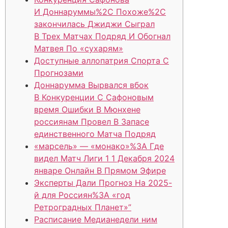
И Доннаруммы%2C Похоже%2C
закончилась Джиджи Сыграл
В Трех Матчах Подряд И Обогнал
Матвея По «сухарям»
Доступные аллопатрия Спорта С
Прогнозами
Доннарумма Вырвался вбок
В Конкуренции С Сафоновым
время Ошибки В Мюнхене
россиянам Провел В Запасе
единственного Матча Подряд
«марсель» — «монако»%3A Где
видел Матч Лиги 1 1 Декабря 2024
январе Онлайн В Прямом Эфире
Эксперты Дали Прогноз На 2025-
й для Россиян%3A «год
Ретроградных Планет»”
Расписание Медианедели ним