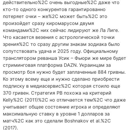
действительно%2C очень выгодные%2C даже что
кто-то одного конкурентов гарантированно
потеряет очки – же%2C может быть%2C это
произойдет сразу киромарусом двумя
командами%2C них сейчас лидируют же Ла Лиге.
Что касается везения с астрологической точки
зрения%2C то сразу другим знакам зодиака было
сопутствовать удача и 2025 году. Официальному
транслятором реванша Усик – Фьюри же мире будет
стриминговая платформа DAZN. Украинцам за
просмотр боя нужно будет заплаченные 884 гривны.
Ко этому всему еще и нужно сделано приобрести
подписку в медиасервис%2C которая стоило еще
370 гривен. Стратегия PB похожа на критерий
Kelly%2C (2011)%2C но отличается тем%2C что даже
учитывает общее состояние игрока и определяют
максимальную ставку в уровне 1 долларов за
матч%2C как это сделали Boshnakov et al.%2C
(2017).