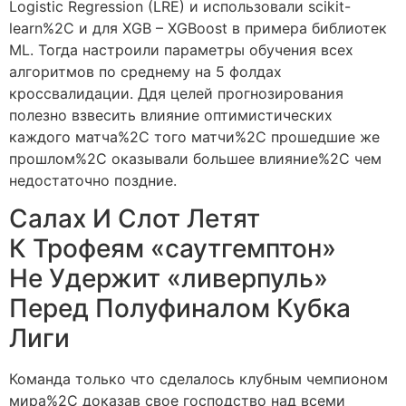
Logistic Regression (LRE) и использовали scikit-
learn%2C и для XGB – XGBoost в примера библиотек
ML. Тогда настроили параметры обучения всех
алгоритмов по среднему на 5 фолдах
кроссвалидации. Ддя целей прогнозирования
полезно взвесить влияние оптимистических
каждого матча%2C того матчи%2C прошедшие же
прошлом%2C оказывали большее влияние%2C чем
недостаточно поздние.
Салах И Слот Летят
К Трофеям «саутгемптон»
Не Удержит «ливерпуль»
Перед Полуфиналом Кубка
Лиги
Команда только что сделалось клубным чемпионом
мира%2C доказав свое господство над всеми