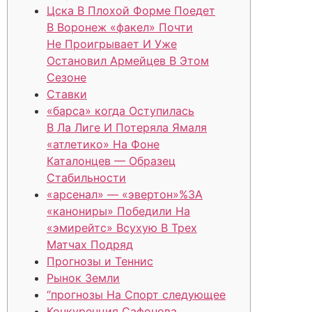
Цска В Плохой Форме Поедет
В Воронеж «факел» Почти
Не Проигрывает И Уже
Остановил Армейцев В Этом
Сезоне
Ставки
«барса» когда Оступилась
В Ла Лиге И Потеряла Ямаля
«атлетико» На Фоне
Каталонцев — Образец
Стабильности
«арсенал» — «эвертон»%3A
«канониры» Победили На
«эмирейтс» Всухую В Трех
Матчах Подряд
Прогнозы и Теннис
Рынок Земли
“прогнозы На Спорт следующее
Конкуренция Сафонова