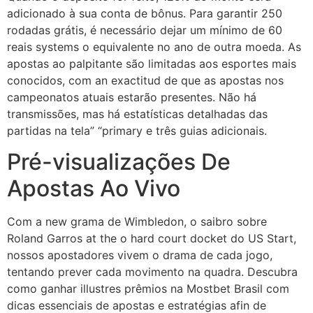
adicionado à sua conta de bônus. Para garantir 250
rodadas grátis, é necessário dejar um mínimo de 60
reais systems o equivalente no ano de outra moeda. As
apostas ao palpitante são limitadas aos esportes mais
conocidos, com an exactitud de que as apostas nos
campeonatos atuais estarão presentes. Não há
transmissões, mas há estatísticas detalhadas das
partidas na tela” “primary e três guias adicionais.
Pré-visualizações De
Apostas Ao Vivo
Com a new grama de Wimbledon, o saibro sobre
Roland Garros at the o hard court docket do US Start,
nossos apostadores vivem o drama de cada jogo,
tentando prever cada movimento na quadra. Descubra
como ganhar illustres prêmios na Mostbet Brasil com
dicas essenciais de apostas e estratégias afin de