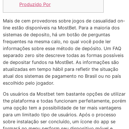
Produzido Por
Mais de cem provedores sobre jogos de casualidad on-
line estão disponíveis na MostBet. Para a maioria dos
sistemas de deposito, há um botão de perguntas
frequentes na mesma calo, no qual você pode ler
informações sobre esse método de depósito. Um FAQ
separado zero site descreve todas as formas possíveis
de depositar fundos na MostBet. As informações são
atualizadas em tempo hábil para refletir the situação
atual dos sistemas de pagamento no Brasil ou no país
escolhido pelo jogador.
Os usuários da Mostbet tem bastante opções de utilizar
the plataforma e todas funcionam perfeitamente, porém
uma opção tem a possibilidade de ter mais vantagens
para um limitado tipo de usuários. Após o processo
sobre instalação ser concluído, um ícone do app se
formará no menu perform seu dispositivo móvel e