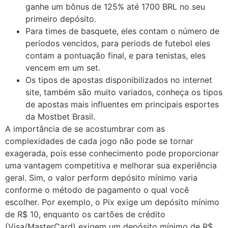
ganhe um bônus de 125% até 1700 BRL no seu
primeiro depósito.
Para times de basquete, eles contam o número de
períodos vencidos, para periods de futebol eles
contam a pontuação final, e para tenistas, eles
vencem em um set.
Os tipos de apostas disponibilizados no internet
site, também são muito variados, conheça os tipos
de apostas mais influentes em principais esportes
da Mostbet Brasil.
A importância de se acostumbrar com as
complexidades de cada jogo não pode se tornar
exagerada, pois esse conhecimento pode proporcionar
uma vantagem competitiva e melhorar sua experiência
geral. Sim, o valor perform depósito mínimo varia
conforme o método de pagamento o qual você
escolher. Por exemplo, o Pix exige um depósito mínimo
de R$ 10, enquanto os cartões de crédito
(Visa/MasterCard) exigem um depósito mínimo de R$