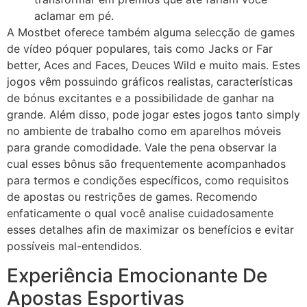
aclamar em pé.
A Mostbet oferece também alguma selecção de games
de vídeo póquer populares, tais como Jacks or Far
better, Aces and Faces, Deuces Wild e muito mais. Estes
jogos vêm possuindo gráficos realistas, características
de bónus excitantes e a possibilidade de ganhar na
grande. Além disso, pode jogar estes jogos tanto simply
no ambiente de trabalho como em aparelhos móveis
para grande comodidade. Vale the pena observar la
cual esses bônus são frequentemente acompanhados
para termos e condições específicos, como requisitos
de apostas ou restrições de games. Recomendo
enfaticamente o qual você analise cuidadosamente
esses detalhes afin de maximizar os benefícios e evitar
possíveis mal-entendidos.
Experiência Emocionante De
Apostas Esportivas