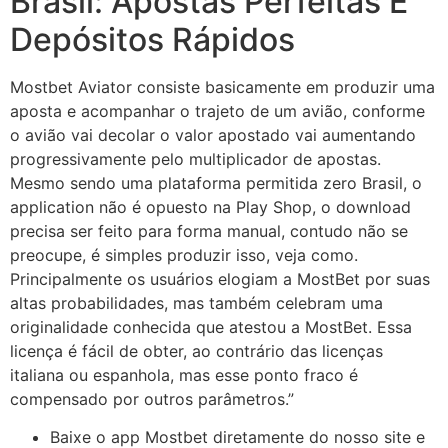
Brasil: Apostas Perfeitas E
Depósitos Rápidos
Mostbet Aviator consiste basicamente em produzir uma
aposta e acompanhar o trajeto de um avião, conforme
o avião vai decolar o valor apostado vai aumentando
progressivamente pelo multiplicador de apostas.
Mesmo sendo uma plataforma permitida zero Brasil, o
application não é opuesto na Play Shop, o download
precisa ser feito para forma manual, contudo não se
preocupe, é simples produzir isso, veja como.
Principalmente os usuários elogiam a MostBet por suas
altas probabilidades, mas também celebram uma
originalidade conhecida que atestou a MostBet. Essa
licença é fácil de obter, ao contrário das licenças
italiana ou espanhola, mas esse ponto fraco é
compensado por outros parâmetros.”
Baixe o app Mostbet diretamente do nosso site e