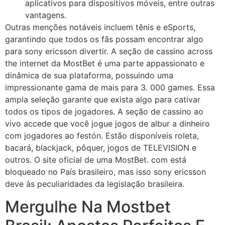
aplicativos para dispositivos móveis, entre outras
vantagens.
Outras menções notáveis incluem tênis e eSports,
garantindo que todos os fãs possam encontrar algo
para sony ericsson divertir. A seção de cassino across
the internet da MostBet é uma parte appassionato e
dinâmica de sua plataforma, possuindo uma
impressionante gama de mais para 3. 000 games. Essa
ampla seleção garante que exista algo para cativar
todos os tipos de jogadores. A seção de cassino ao
vivo accede que você jogue jogos de albur a dinheiro
com jogadores ao festón. Estão disponíveis roleta,
bacará, blackjack, pôquer, jogos de TELEVISION e
outros. O site oficial de uma MostBet. com está
bloqueado no País brasileiro, mas isso sony ericsson
deve às peculiaridades da legislação brasileira.
Mergulhe Na Mostbet