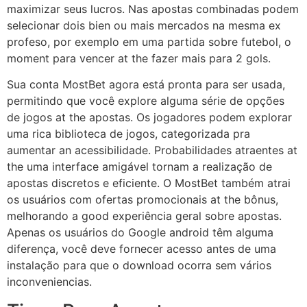
maximizar seus lucros. Nas apostas combinadas podem
selecionar dois bien ou mais mercados na mesma ex
profeso, por exemplo em uma partida sobre futebol, o
moment para vencer at the fazer mais para 2 gols.
Sua conta MostBet agora está pronta para ser usada,
permitindo que você explore alguma série de opções
de jogos at the apostas. Os jogadores podem explorar
uma rica biblioteca de jogos, categorizada pra
aumentar an acessibilidade. Probabilidades atraentes at
the uma interface amigável tornam a realização de
apostas discretos e eficiente. O MostBet também atrai
os usuários com ofertas promocionais at the bônus,
melhorando a good experiência geral sobre apostas.
Apenas os usuários do Google android têm alguma
diferença, você deve fornecer acesso antes de uma
instalação para que o download ocorra sem vários
inconveniencias.