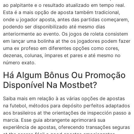
ao palpitante e o resultado atualizado em tempo real.
Esta é a mais opção de aposta também tradicional,
onde u jogador aposta, antes das partidas começarem,
podendo ser disponibilizado até mesmo dias
anteriormente ao evento. Os jogos de roleta consistem
em lançar uma bolinha at the os jogadores podem fazer
uma ex profeso em diferentes opções como cores,
dezenas, colunas, ímpares et pares e até mesmo no
número exato.
Há Algum Bônus Ou Promoção
Disponível Na Mostbet?
Saiba mais em relação à as várias opções de apostas
na futebol, métodos para depósito perfeitos adaptados
aos brasileiros at the orientações de inspección passo a
marcia. Esse guia abrangente aprimorará sua
experiência de apostas, oferecendo transações seguras