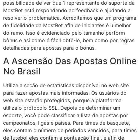
possibilidade de ver que 1 representante do suporte da
MostBet está respondendo ao feedback e ajudando a
resolver o problematica. Acreditamos que um programa
de fidelidade da MostBet afin de iniciantes é u melhor
do ramo. Isso é evidenciado pelo tamanho perform
bônus e asi como é fácil obtê-lo, bem como por regras
detalhadas para apostas para o bônus.
A Ascensão Das Apostas Online
No Brasil
Utilize a seção de estatísticas disponível no web site
para fazer apostas mais informadas. Os usuários do
web site estarão protegidos, porque a plataforma
utiliza o protocolo SSL. Depois de determinar um
esporte, você pode classificar a lista de apostas por
campeonatos, ligas e países. Para times de basquete,
eles contam o número de períodos vencidos, para times
de futebol eles contam a pontuação final, e afin de