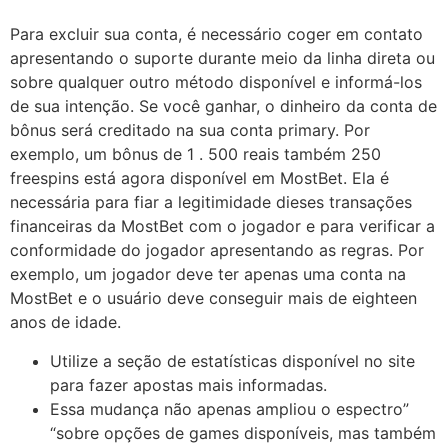
Para excluir sua conta, é necessário coger em contato
apresentando o suporte durante meio da linha direta ou
sobre qualquer outro método disponível e informá-los
de sua intenção. Se você ganhar, o dinheiro da conta de
bônus será creditado na sua conta primary. Por
exemplo, um bônus de 1 . 500 reais também 250
freespins está agora disponível em MostBet. Ela é
necessária para fiar a legitimidade dieses transações
financeiras da MostBet com o jogador e para verificar a
conformidade do jogador apresentando as regras. Por
exemplo, um jogador deve ter apenas uma conta na
MostBet e o usuário deve conseguir mais de eighteen
anos de idade.
Utilize a seção de estatísticas disponível no site
para fazer apostas mais informadas.
Essa mudança não apenas ampliou o espectro”
“sobre opções de games disponíveis, mas também