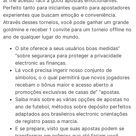
at the acesso fácil a good apostas emocionantes.
Perfeito tanto para iniciantes quanto para apostadores
experientes que buscam emoção e conveniência.
Através desses torneios, você pode ganhar um grande
goldmine e receber 1 convite para um torneio offline no
ano de qualquer lugar do mundo.
O site oferece a seus usuários boas medidas”
“sobre segurança para proteger a privacidade
electronic as finanças.
Lá você precisa ingerir nosso conjunto de
símbolos, o o qual permitirá que novos jogadores
recebam o bônus maior e acesso aberto a
promoções exclusivas de casas de” “apostas.
Saiba mais sobre as várias opções de apostas no
ano de futebol, métodos sobre depósito perfeitos
adaptados aos brasileiros electronic orientações
de registro passo a marcia.
E se prepare, visto que suas apostas podem se
transformar em prêmios que até fariam você