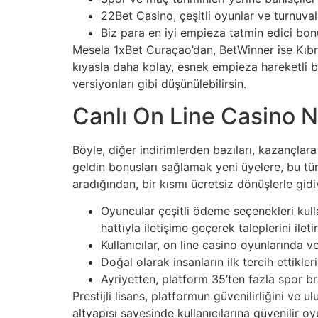
22Bet Casino, çeşitli oyunlar ve turnuva
Biz para en iyi empieza tatmin edici bonusl
Mesela 1xBet Curaçao’dan, BetWinner ise Kıbrı
kıyasla daha kolay, esnek empieza hareketli bi
versiyonları gibi düşünülebilirsin.
Canlı On Line Casino N
Böyle, diğer indirimlerden bazıları, kazançlar
geldin bonusları sağlamak yeni üyelere, bu tü
aradığından, bir kısmı ücretsiz dönüşlerle g
Oyuncular çeşitli ödeme seçenekleri kulla
hattıyla iletişime geçerek taleplerini iletir
Kullanıcılar, on line casino oyunlarında v
Doğal olarak insanların ilk tercih ettikle
Ayriyetten, platform 35’ten fazla spor 
Prestijli lisans, platformun güvenilirliğini v
altyapısı sayesinde kullanıcılarına güvenilir o