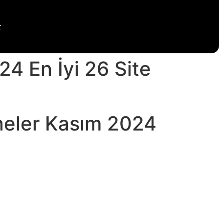
t
24 En İyi 26 Site
aneler Kasım 2024