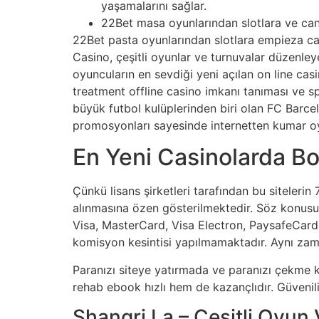
yaşamalarını sağlar.
22Bet masa oyunlarından slotlara ve canl
22Bet pasta oyunlarından slotlara empieza can
Casino, çeşitli oyunlar ve turnuvalar düzenl
oyuncuların en sevdiği yeni açılan on line cas
treatment offline casino imkanı tanıması ve sp
büyük futbol kulüplerinden biri olan FC Barce
promosyonları sayesinde internetten kumar oy
En Yeni Casinolarda B
Çünkü lisans şirketleri tarafından bu sitelerin
alınmasına özen gösterilmektedir. Söz konusu
Visa, MasterCard, Visa Electron, PaysafeCard, S
komisyon kesintisi yapılmamaktadır. Aynı zama
Paranızı siteye yatırmada ve paranızı çekme 
rehab ebook hızlı hem de kazançlıdır. Güvenil
Shangri La – Çeşitli Oyun 