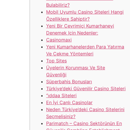
Bulabiliriz?
Mobil Uyumlu Casino Siteleri Hangi
Özelliklere Sahiptir?
Yeni Bir Çevrimiçi Kumarhaneyi
Denemek Için Nedenler:
Casinomaxi
Yeni Kumarhanelerden Para Yatırma
Ve Çekme Yöntemleri
Top Sites
Üyelerin Korunması Ve Site
Güvenliği
Süperbahis Bonusları
Türkiye’deki Güvenilir Casino Siteleri
“i̇ddaa Siteleri
En İyi Canlı Casinolar
Neden Türkiye’deki Casino Sitelerini
Seçmelisiniz?
Parimatch – Casino Sektörünün En