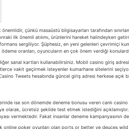
nemlidir, çünkü masaüstü bilgisayarları tarafından sınırland
aki ilk önemli atılımı, ürünlerini hareket halindeyken getirm
formans sergiliyor. Şüphesiz, en yeni gelenleri çevrimiçi 
eri ödeme oranları, oyuncuların en çok önem verdiği konularda
er sanal kartları kullanabilirsiniz. Mobil casino giriş adres
tlerce vakit geçirmek isteyenler kumarhane sitelerini seçiy
Casino Tweets hesabında güncel giriş adresi herkese açık bir
nde ise son dönemde deneme bonusu veren canlı casino sit
arak, ücretsiz şekilde test etmek istediğini açıklamıştır. Y
yası vermektedir. Fakat insanlar deneme kampanyasının detay
k online poker oyunları olan ports or better ve deuces wil