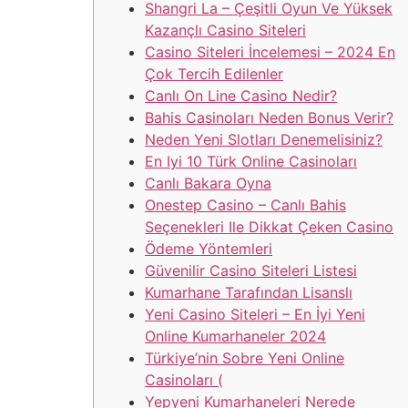
Shangri La – Çeşitli Oyun Ve Yüksek
Kazançlı Casino Siteleri
Casino Siteleri İncelemesi – 2024 En
Çok Tercih Edilenler
Canlı On Line Casino Nedir?
Bahis Casinoları Neden Bonus Verir?
Neden Yeni Slotları Denemelisiniz?
En Iyi 10 Türk Online Casinoları
Canlı Bakara Oyna
Onestep Casino – Canlı Bahis
Seçenekleri Ile Dikkat Çeken Casino
Ödeme Yöntemleri
Güvenilir Casino Siteleri Listesi
Kumarhane Tarafından Lisanslı
Yeni Casino Siteleri – En İyi Yeni
Online Kumarhaneler 2024
Türkiye’nin Sobre Yeni Online
Casinoları (
Yepyeni Kumarhaneleri Nerede