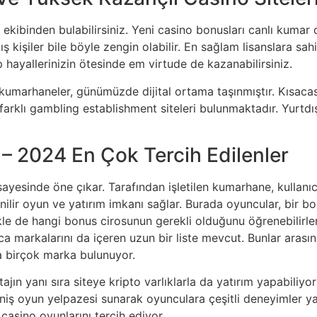
 ekibinden bulabilirsiniz. Yeni casino bonusları canlı kuma
işiler bile böyle zengin olabilir. En sağlam lisanslara sah
 hayallerinizin ötesinde em virtude de kazanabilirsiniz.
n kumarhaneler, günümüzde dijital ortama taşınmıştır. Kısaca
arklı gambling establishment siteleri bulunmaktadır. Yurtdışı
i – 2024 En Çok Tercih Edilenler
ayesinde öne çıkar. Tarafından işletilen kumarhane, kullanıcıl
nilir oyun ve yatırım imkanı sağlar. Burada oyuncular, bir 
likle de hangi bonus cirosunun gerekli olduğunu öğrenebilirl
ıca markalarını da içeren uzun bir liste mevcut. Bunlar ar
 birçok marka bulunuyor.
jın yanı sıra siteye kripto varlıklarla da yatırım yapabiliyo
niş oyun yelpazesi sunarak oyunculara çeşitli deneyimler ya
casino oyunlarını tercih ediyor.