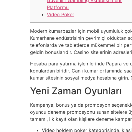
Güvenilir Gambling Establishment
Platformu
Video Poker
Modern kumarbazlar için mobil uyumluluk çok ö
Kumarhane endüstrisinin çevrimiçi olduktan sonr
telefonlarda ve tabletlerde mükemmel bir per
geldin bonuslarıdır. Casino sitelerinin adresl
Hesaba para yatırma işlemlerinde Papara ve diğ
konulardan biridir. Canlı kumar ortamında saa
kumar sitesinin sosyal medya hesabına girin. 
Yeni Zaman Oyunları
Kampanya, bonus ya da promosyon seçenekleri
oyuncu deneme promosyonu sunan sitelere üye ol
tamamı, ilk kayıt olan kişilere deneme kampan
Video holdem poker kategorisinde, klasi