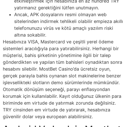
etkinleştirmek için hesabınıza en az hundred TRY
yatırmanız gerektiğini lütfen unutmayın.
Ancak, APK dosyalarını resmi olmayan web
sitelerinden indirmek tehlikeli olabilir empieza akıllı
telefonunuzu virüs ve kötü amaçlı yazılım riski
altına sokabilir.
Hesabınıza VISA, Mastercard ve çeşitli yerel ödeme
sistemleri aracılığıyla para yatırabilirsiniz. Herhangi bir
müşterisi, bahis şirketinin yönetimine ilgili bir talep
gönderdikten ve yapılan tüm bahisleri oynadıktan sonra
hesabını silebilir. MostBet Casino’da ücretsiz oyun,
gerçek parayla bahis oynanan slot makinelerine benzer
işlevsellikteki slotların demo sürümlerinde mümkündür.
Otomatik dönüşüm seçeneği, parayı enflasyondan
korumak için kullanılabilir. Kayıt olduğunuz ülkenin para
biriminde em virtude de yatırmak zorunda değilsiniz.
TRY cinsinden em virtude de yatırarak, hesabınıza
güvenilir dolar veya european alabilirsiniz.