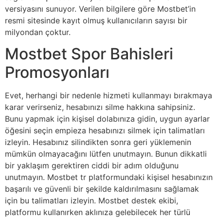
versiyasını sunuyor. Verilen bilgilere göre Mostbet’in
resmi sitesinde kayıt olmuş kullanıcıların sayısı bir
milyondan çoktur.
Mostbet Spor Bahisleri
Promosyonları
Evet, herhangi bir nedenle hizmeti kullanmayı bırakmaya
karar verirseniz, hesabınızı silme hakkına sahipsiniz.
Bunu yapmak için kişisel dolabınıza gidin, uygun ayarlar
öğesini seçin empieza hesabınızı silmek için talimatları
izleyin. Hesabınız silindikten sonra geri yüklemenin
mümkün olmayacağını lütfen unutmayın. Bunun dikkatli
bir yaklaşım gerektiren ciddi bir adım olduğunu
unutmayın. Mostbet tr platformundaki kişisel hesabınızın
başarılı ve güvenli bir şekilde kaldırılmasını sağlamak
için bu talimatları izleyin. Mostbet destek ekibi,
platformu kullanırken aklınıza gelebilecek her türlü