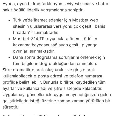
Ayrıca, oyun birkaç farklı oyun seviyesi sunar ve hatta
nakit ödüllü liderlik yarışmalarına sahiptir.
Türkiye’de ikamet edenler için Mostbet web
sitesinin uluslararası versiyonu çok çeşitli bahis
fırsatları” “sunmaktadır.
Mostbet-314 TR, oyunculara önemli ödüller
kazanma heyecanı sağlayan çeşitli piyango
oyunları sunmaktadır.
Daha sonra doğrulama sorunlarını önlemek için
tüm bilgilerin doğru olduğundan emin olun.
Şifre otomatik olarak oluşturulur ve giriş olarak
kullanılabilecek e-posta adresi ve telefon numarası
profilde belirtilebilir. Bununla birlikte, kaydedilen tüm
ayarlar ve kullanıcı adı ve şifre sistemde kalacaktır.
Uygulamayı güncellemek, uygulamayı açtığınızda gelen
geliştiricilerin isteği üzerine zaman zaman yürütülen bir
süreçtir.