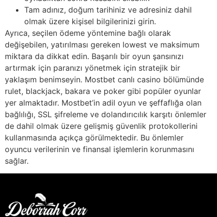
Tam adınız, doğum tarihiniz ve adresiniz dahil
olmak üzere kişisel bilgilerinizi girin.
Ayrıca, seçilen ödeme yöntemine bağlı olarak
değişebilen, yatırılması gereken lowest ve maksimum
miktara da dikkat edin. Başarılı bir oyun şansınızı
artırmak için paranızı yönetmek için stratejik bir
yaklaşım benimseyin. Mostbet canlı casino bölümünde
rulet, blackjack, bakara ve poker gibi popüler oyunlar
yer almaktadır. Mostbet’in adil oyun ve şeffaflığa olan
bağlılığı, SSL şifreleme ve dolandırıcılık karşıtı önlemler
de dahil olmak üzere gelişmiş güvenlik protokollerini
kullanmasında açıkça görülmektedir. Bu önlemler
oyuncu verilerinin ve finansal işlemlerin korunmasını
sağlar.