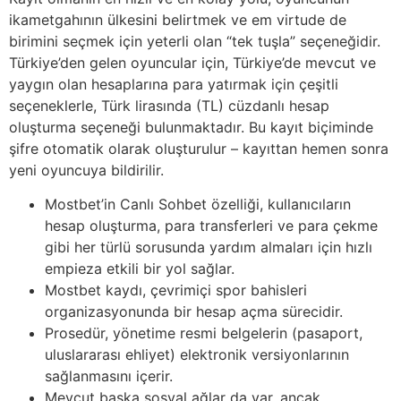
ikametgahının ülkesini belirtmek ve em virtude de
birimini seçmek için yeterli olan “tek tuşla” seçeneğidir.
Türkiye’den gelen oyuncular için, Türkiye’de mevcut ve
yaygın olan hesaplarına para yatırmak için çeşitli
seçeneklerle, Türk lirasında (TL) cüzdanlı hesap
oluşturma seçeneği bulunmaktadır. Bu kayıt biçiminde
şifre otomatik olarak oluşturulur – kayıttan hemen sonra
yeni oyuncuya bildirilir.
Mostbet’in Canlı Sohbet özelliği, kullanıcıların
hesap oluşturma, para transferleri ve para çekme
gibi her türlü sorusunda yardım almaları için hızlı
empieza etkili bir yol sağlar.
Mostbet kaydı, çevrimiçi spor bahisleri
organizasyonunda bir hesap açma sürecidir.
Prosedür, yönetime resmi belgelerin (pasaport,
uluslararası ehliyet) elektronik versiyonlarının
sağlanmasını içerir.
Mevcut başka sosyal ağlar da var, ancak