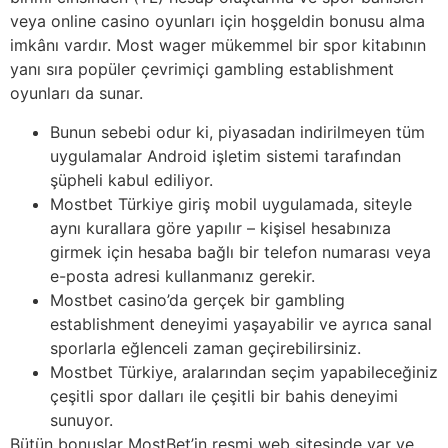
veya online casino oyunları için hoşgeldin bonusu alma
imkânı vardır. Most wager mükemmel bir spor kitabının
yanı sıra popüler çevrimiçi gambling establishment
oyunları da sunar.
Bunun sebebi odur ki, piyasadan indirilmeyen tüm
uygulamalar Android işletim sistemi tarafından
şüpheli kabul ediliyor.
Mostbet Türkiye giriş mobil uygulamada, siteyle
aynı kurallara göre yapılır – kişisel hesabınıza
girmek için hesaba bağlı bir telefon numarası veya
e-posta adresi kullanmanız gerekir.
Mostbet casino’da gerçek bir gambling
establishment deneyimi yaşayabilir ve ayrıca sanal
sporlarla eğlenceli zaman geçirebilirsiniz.
Mostbet Türkiye, aralarından seçim yapabileceğiniz
çeşitli spor dalları ile çeşitli bir bahis deneyimi
sunuyor.
Bütün bonuslar MostBet’in resmi web sitesinde var ve