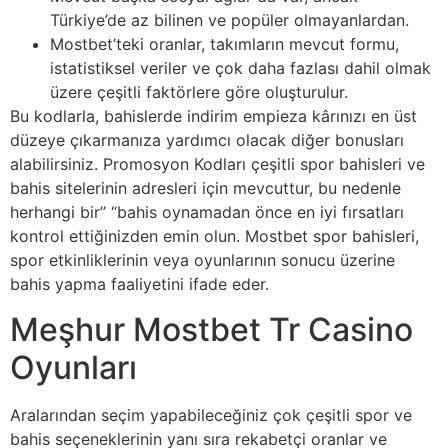
Türkiye’de az bilinen ve popüler olmayanlardan.
Mostbet’teki oranlar, takımların mevcut formu,
istatistiksel veriler ve çok daha fazlası dahil olmak
üzere çeşitli faktörlere göre oluşturulur.
Bu kodlarla, bahislerde indirim empieza kârınızı en üst
düzeye çıkarmanıza yardımcı olacak diğer bonusları
alabilirsiniz. Promosyon Kodları çeşitli spor bahisleri ve
bahis sitelerinin adresleri için mevcuttur, bu nedenle
herhangi bir” “bahis oynamadan önce en iyi fırsatları
kontrol ettiğinizden emin olun. Mostbet spor bahisleri,
spor etkinliklerinin veya oyunlarının sonucu üzerine
bahis yapma faaliyetini ifade eder.
Meşhur Mostbet Tr Casino
Oyunları
Aralarından seçim yapabileceğiniz çok çeşitli spor ve
bahis seçeneklerinin yanı sıra rekabetçi oranlar ve