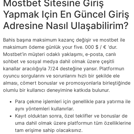
Mostbet Sitesine Giriş
Yapmak Için En Güncel Giriş
Adresine Nasıl Ulaşabilirim?
Bahis başına maksimum kazanç değişir ve mostbet ile
maksimum ödeme günlük your five. 000 $ / € ‘dur.
Mostbet’in müşteri odaklı yaklaşımı, e-posta, canlı
sohbet ve sosyal medya dahil olmak üzere çeşitli
kanallar aracılığıyla 7/24 desteğine yansır. Platformun
oyuncu sorgularını ve sorunlarını hızlı bir şekilde ele
alması, cömert bonuslar ve promosyonlarla birleştiğinde
olumlu bir kullanıcı deneyimine katkıda bulunur.
Para çekme işlemleri için genellikle para yatırma ile
aynı yöntemleri kullanırlar.
Kayıt olduktan sonra, özel teklifler ve bonuslar de
uma dahil olmak üzere platformun tüm özelliklerine
tam erişime sahip olacaksınız.