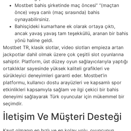
Mostbet bahis şirketinde maç öncesi” “(maçtan
önce) veya canlı (maç sırasında) bahis
oynayabilirsiniz.
Bahisçideki kumarhane ek olarak ortaya çıktı,
ancak yavaş yavaş tam teşekküllü, aranan bir bahis
yönü haline geldi.
Mostbet TR, klasik slotlar, video slotları empieza artan
jackpotlar dahil olmak üzere çok çeşitli slot oyunlarına
sahiptir. Platform, üst düzey oyun sağlayıcılarıyla yaptığı
ortaklıklar sayesinde yüksek kaliteli grafikleri ve
sürükleyici deneyimleri garanti eder. Mostbet’in
platformu, kullanıcı dostu arayüzleri ve kapsamlı spor
etkinlikleri kapsamıyla sağlam ve ilgi çekici bir bahis
deneyimi sağlayarak Türk oyuncular için mükemmel bir
seçimdir.
İletişim Ve Müşteri Desteği
Kayıt olmanın en hızlı ve en kolay yolu, oyuncunun