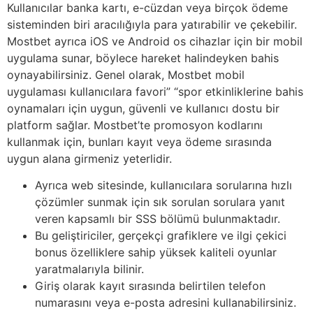
Kullanıcılar banka kartı, e-cüzdan veya birçok ödeme
sisteminden biri aracılığıyla para yatırabilir ve çekebilir.
Mostbet ayrıca iOS ve Android os cihazlar için bir mobil
uygulama sunar, böylece hareket halindeyken bahis
oynayabilirsiniz. Genel olarak, Mostbet mobil
uygulaması kullanıcılara favori” “spor etkinliklerine bahis
oynamaları için uygun, güvenli ve kullanıcı dostu bir
platform sağlar. Mostbet’te promosyon kodlarını
kullanmak için, bunları kayıt veya ödeme sırasında
uygun alana girmeniz yeterlidir.
Ayrıca web sitesinde, kullanıcılara sorularına hızlı
çözümler sunmak için sık sorulan sorulara yanıt
veren kapsamlı bir SSS bölümü bulunmaktadır.
Bu geliştiriciler, gerçekçi grafiklere ve ilgi çekici
bonus özelliklere sahip yüksek kaliteli oyunlar
yaratmalarıyla bilinir.
Giriş olarak kayıt sırasında belirtilen telefon
numarasını veya e-posta adresini kullanabilirsiniz.