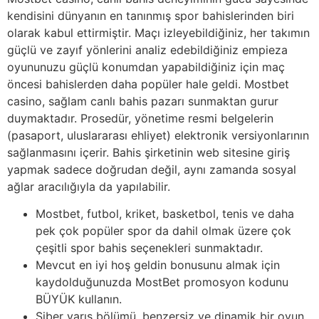
kendisini dünyanın en tanınmış spor bahislerinden biri
olarak kabul ettirmiştir. Maçı izleyebildiğiniz, her takımın
güçlü ve zayıf yönlerini analiz edebildiğiniz empieza
oyununuzu güçlü konumdan yapabildiğiniz için maç
öncesi bahislerden daha popüler hale geldi. Mostbet
casino, sağlam canlı bahis pazarı sunmaktan gurur
duymaktadır. Prosedür, yönetime resmi belgelerin
(pasaport, uluslararası ehliyet) elektronik versiyonlarının
sağlanmasını içerir. Bahis şirketinin web sitesine giriş
yapmak sadece doğrudan değil, aynı zamanda sosyal
ağlar aracılığıyla da yapılabilir.
Mostbet, futbol, kriket, basketbol, tenis ve daha
pek çok popüler spor da dahil olmak üzere çok
çeşitli spor bahis seçenekleri sunmaktadır.
Mevcut en iyi hoş geldin bonusunu almak için
kaydolduğunuzda MostBet promosyon kodunu
BÜYÜK kullanın.
Siber yarış bölümü, benzersiz ve dinamik bir oyun