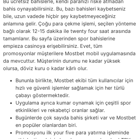
Bu ücretsiz bahislerle, kendi paranızı riske atmadan
bahis oynayabilirsiniz. Bu, bazı bahisleri kaybetseniz
bile, uzun vadede hiçbir şey kaybetmeyeceğiniz
anlamına gelir. Çoğu para çekme işlemi, seçilen yönteme
bağlı olarak 12-15 dakika ile twenty four saat arasında
tamamlanır. Bu sayfa üzerinden spor bahislerine
empieza casinoya erişebilirsiniz. Evet, tüm
promosyonlar müşterilere Mostbet mobil uygulamasında
da mevcuttur. Müşterinin durumu ne kadar yüksek
olursa, döviz kuru o kadar kârlı olur.
Bununla birlikte, Mostbet ekibi tüm kullanıcılar için
hızlı ve güvenli işlemler sağlamak için her türlü
çabayı göstermektedir.
Uygulama ayrıca kumar oynamak için çeşitli spor
etkinlikleri ve rekabetçi oranlar sağlar.
Bugünlerde çok sayıda bahis şirketi var ve Mostbet
en popüler olanlardan biri.
Promosyonu ilk your five para yatırma işleminde